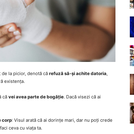
 de la picior, denotă că
refuză să-și achite datoria
,
ră existența.
nă că
vei avea parte de bogăție
. Dacă visezi că ai
e corp
: Visul arată că ai dorințe mari, dar nu poți crede
aci ceva cu viața ta.