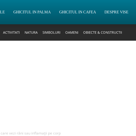
OLE
GHICITUL IN PALMA
GHICITUL IN CAFEA
DESPRE VISE
ACTIVITATI
NATURA
SIMBOLURI
OAMENI
OBIECTE & CONSTRUCTII
 care vezi răni sau inflamații pe corp