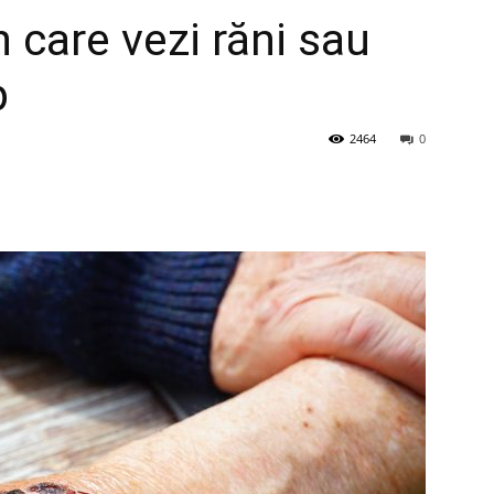
n care vezi răni sau
p
2464
0