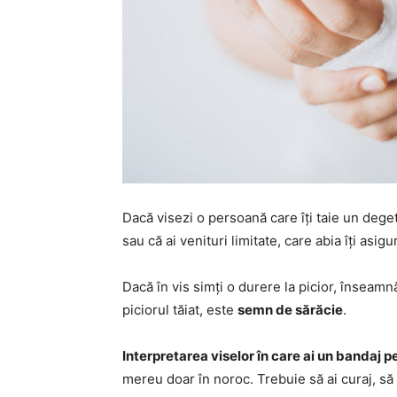
Dacă visezi o persoană care îți taie un deget
sau că ai venituri limitate, care abia îți asigu
Dacă în vis simți o durere la picior, înseam
piciorul tăiat, este
semn de sărăcie
.
Interpretarea viselor în care ai un bandaj p
mereu doar în noroc. Trebuie să ai curaj, să f