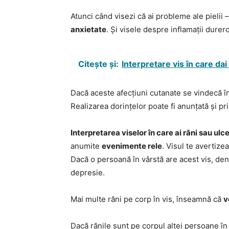
Atunci când visezi că ai probleme ale pielii
anxietate
. Și visele despre inflamații durer
Citește și:
Interpretare vis în care dai 
Dacă aceste afecțiuni cutanate se vindecă î
Realizarea dorințelor poate fi anunțată și pr
Interpretarea viselor în care ai răni sau ulc
anumite
evenimente rele
. Visul te avertize
Dacă o persoană în vârstă are acest vis, deno
depresie.
Mai multe răni pe corp în vis, înseamnă că
v
Dacă rănile sunt pe corpul altei persoane în