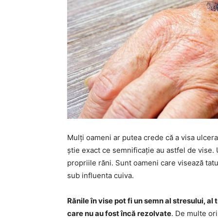
Mulți oameni ar putea crede că a visa ulceraț
știe exact ce semnificație au astfel de vise.
propriile răni. Sunt oameni care visează tatu
sub influenta cuiva.
Rănile în vise pot fi un semn al stresului, a
care nu au fost încă rezolvate
. De multe or