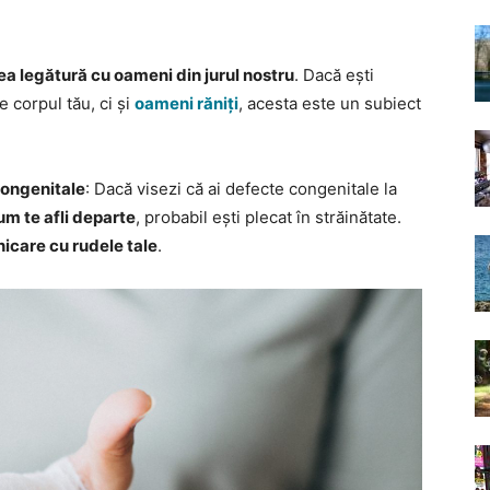
vea legătură cu oameni din jurul nostru
. Dacă ești
e corpul tău, ci și
oameni răniți
, acesta este un subiect
congenitale
: Dacă visezi că ai defecte congenitale la
um te afli departe
, probabil ești plecat în străinătate.
care cu rudele tale
.