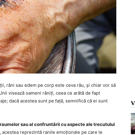
ii, răni sau edem pe corp este ceva rău, și chiar vor să
 Unii visează oameni răniți, ceea ce arătă de fapt
aje; dacă acestea sunt pe față, semnifică că ei sunt
V
l traumelor sau al confruntării cu aspecte ale trecutului
i, acestea reprezintă ranile emoționale pe care le