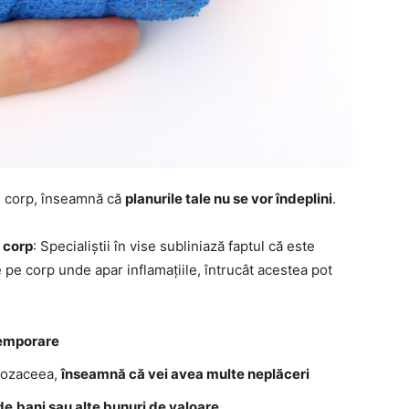
pe corp, înseamnă că
planurile tale nu se vor îndeplini
.
e corp
: Specialiștii în vise subliniază faptul că este
pe corp unde apar inflamațiile, întrucât acestea pot
emporare
 rozaceea,
înseamnă că vei avea multe neplăceri
de
bani sau alte bunuri de valoare