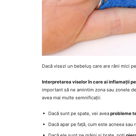
Dacă visezi un bebeluș care are răni mici 
Interpretarea viselor în care ai inflamații p
important să ne amintim zona sau zonele de 
avea mai multe semnificații:
Dacă sunt pe spate, vei avea
probleme t
Dacă apar pe față, cum este acneea sau
Dacă ele sunt pe mâini și brațe, poți
pier