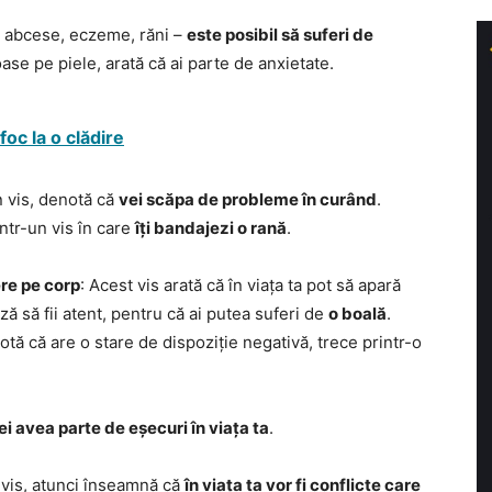
 – abcese, eczeme, răni –
este posibil să suferi de
oase pe piele, arată că ai parte de anxietate.
foc la o clădire
n vis, denotă că
vei scăpa de probleme în curând
.
intr-un vis în care
îți bandajezi o rană
.
ere pe corp
: Acest vis arată că în viața ta pot să apară
ază să fii atent, pentru că ai putea suferi de
o boală
.
tă că are o stare de dispoziție negativă, trece printr-o
ei avea parte de eșecuri în viața ta
.
 vis, atunci înseamnă că
în viața ta vor fi conflicte care