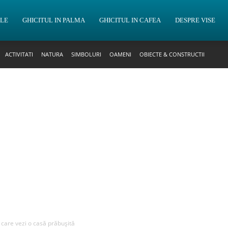
OLE
GHICITUL IN PALMA
GHICITUL IN CAFEA
DESPRE VISE
ACTIVITATI
NATURA
SIMBOLURI
OAMENI
OBIECTE & CONSTRUCTII
n care vezi o casă prăbușită