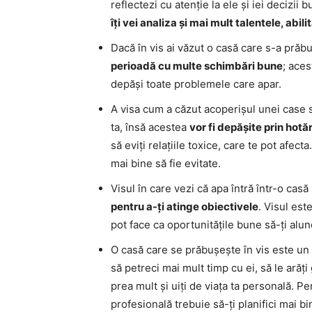
reflectezi cu atenție la ele și iei decizii 
îți vei analiza și mai mult talentele, abil
Dacă în vis ai văzut o casă care s-a prăb
perioadă cu multe schimbări bune
; aces
depăși toate problemele care apar.
A visa cum a căzut acoperișul unei case 
ta, însă acestea
vor fi depășite prin hotă
să eviți relațiile toxice, care te pot afec
mai bine să fie evitate.
Visul în care vezi că apa întră într-o casă
pentru a-ți atinge obiectivele
. Visul est
pot face ca oportunitățile bune să-ți alu
O casă care se prăbușește în vis este u
să petreci mai mult timp cu ei, să le arăți
prea mult și uiți de viața ta personală. Pe
profesională trebuie să-ți planifici mai b