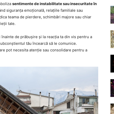
mboliza
sentimente de instabilitate sau insecuritate în
d siguranța emoțională, relațiile familiale sau
ndica teama de pierdere, schimbări majore sau chiar
ții tale.
înainte de prăbușire și la reacția ta din vis pentru a
subconștientul tău încearcă să le comunice.
are pot necesita atenție sau consolidare pentru a