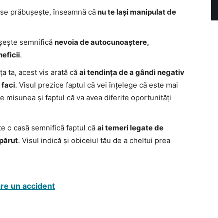
e se prăbușește, înseamnă că
nu te lași manipulat de
ușește semnifică
nevoia de autocunoaștere,
eficii
.
ța ta, acest vis arată că
ai tendința de a gândi negativ
 faci
. Visul prezice faptul că vei înțelege că este mai
ge misunea și faptul că va avea diferite oportunități
e o casă semnifică faptul că
ai temeri legate de
părut
. Visul indică și obiceiul tău de a cheltui prea
are un accident