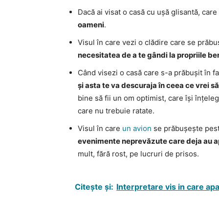
Dacă ai visat o casă cu ușă glisantă, car
oameni
.
Visul în care vezi o clădire care se prăb
necesitatea de a te gândi la propriile ben
Când visezi o casă care s-a prăbușit în fa
și asta te va descuraja în ceea ce vrei să
bine să fii un om optimist, care își înțele
care nu trebuie ratate.
Visul în care
un avion
se prăbușește pest
evenimente neprevăzute care deja au a
mult, fără rost, pe lucruri de prisos.
Citește și:
Interpretare vis in care ap