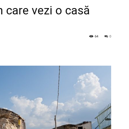
în care vezi o casă
64
0