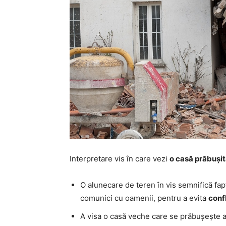
Interpretare vis în care vezi
o casă prăbuși
O alunecare de teren în vis semnifică fapt
comunici cu oamenii, pentru a evita
confl
A visa o casă veche care se prăbușește ara