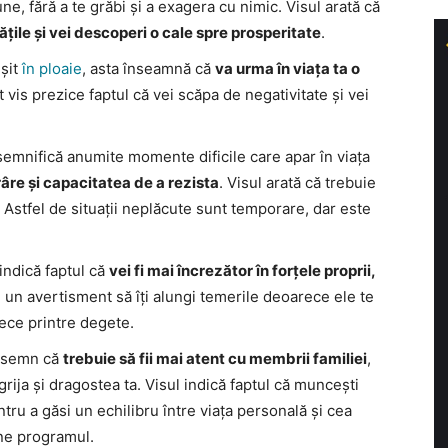
bune, fără a te grăbi și a exagera cu nimic. Visul arată că
itățile și vei descoperi o cale spre prosperitate
.
ușit
în ploaie
, asta înseamnă că
va urma în viața ta o
t vis prezice faptul că vei scăpa de negativitate și vei
semnifică anumite momente dificile care apar în viața
râre și capacitatea de a rezista
. Visul arată că trebuie
ta. Astfel de situații neplăcute sunt temporare, dar este
 indică faptul că
vei fi mai încrezător în forțele proprii,
e un avertisment să îți alungi temerile deoarece ele te
nece printre degete.
n semn că
trebuie să fii mai atent cu membrii familiei
,
 grija și dragostea ta. Visul indică faptul că muncești
ntru a găsi un echilibru între viața personală și cea
ine programul.