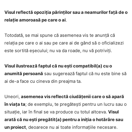
Visul reflectă opoziția părinților sau a neamurilor față de o
relație amoroasă pe care o ai
.
Totodată, se mai spune că asemenea vis te anunță că
relația pe care o ai sau pe care ai de gând să o oficializezi
este sortită eșecului; nu va da roade, nu vă potriviți.
Visul ilustrează faptul că nu ești compatibil(a) cu o
anumită persoană
sau sugerează faptul că nu este bine să
ai de-a face cu cineva din preajma ta.
Uneori,
asemenea vis reflectă ciudățenii care o să apară
în viața ta
; de exemplu, te pregătești pentru un lucru sau o
situație, iar în final se va produce cu totul altceva.
Visul
arată că nu ești pregătit(a) pentru a iniția o hotărâre sau
un proiect
, deoarece nu ai toate informațiile necesare.