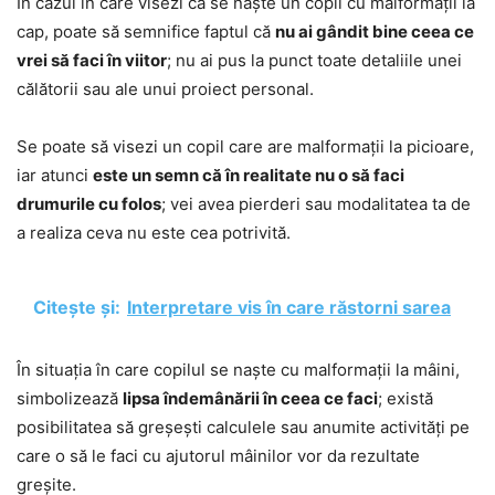
În cazul în care visezi că se naște un copil cu malformații la
cap, poate să semnifice faptul că
nu ai gândit bine ceea ce
vrei să faci în viitor
; nu ai pus la punct toate detaliile unei
călătorii sau ale unui proiect personal.
Se poate să visezi un copil care are malformații la picioare,
iar atunci
este un semn că în realitate nu o să faci
drumurile cu folos
; vei avea pierderi sau modalitatea ta de
a realiza ceva nu este cea potrivită.
Citește și:
Interpretare vis în care răstorni sarea
În situația în care copilul se naște cu malformații la mâini,
simbolizează
lipsa îndemânării în ceea ce faci
; există
posibilitatea să greșești calculele sau anumite activități pe
care o să le faci cu ajutorul mâinilor vor da rezultate
greșite.