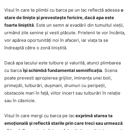
Visul în care te plimbi cu barca pe un lac reflectă adesea
o
stare de liniște și prevestește fericire, dacă apa este
foarte liniștită
. Este un semn al evadării din tumultul vieții,
urmând zile senine și vesti plăcute. Prietenii te vor încânta,
vor apărea oportunități noi în afaceri, iar viața ta se
îndreaptă către o zonă liniștită.
Dacă apa lacului este tulbure și valurită, atunci plimbarea
cu barca
își schimbă fundamental semnificația
. Scena
poate prevesti apropierea grijilor, iminența unei boli,
primejdii, tulburări, dușmani, drumuri cu peripeții,
obstacole mari în față, viitor incert sau tulburări în relație
sau în căsnicie.
Visul în care mergi cu barca pe lac
exprimă starea ta
emoțională și reflectă starile prin care treci sau urmează