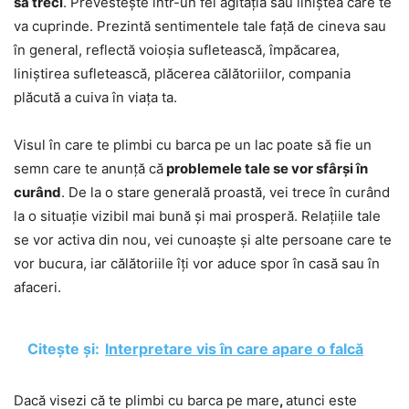
să treci
. Prevestește într-un fel agitația sau liniștea care te
va cuprinde. Prezintă sentimentele tale față de cineva sau
în general, reflectă voioșia sufletească, împăcarea,
liniștirea sufletească, plăcerea călătoriilor, compania
plăcută a cuiva în viața ta.
Visul în care te plimbi cu barca pe un lac poate să fie un
semn care te anunță că
problemele tale se vor sfârși în
curând
. De la o stare generală proastă, vei trece în curând
la o situație vizibil mai bună și mai prosperă. Relațiile tale
se vor activa din nou, vei cunoaște și alte persoane care te
vor bucura, iar călătoriile îți vor aduce spor în casă sau în
afaceri.
Citește și:
Interpretare vis în care apare o falcă
Dacă visezi că te plimbi cu barca pe mare
,
atunci este