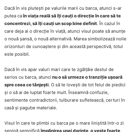
Dacă în vis plutești pe valurile marii cu barca, atunci s-ar
putea ca
în viața reală să îți cauți o direcție în care să te
concentrezi, să îți cauți un scop bine definit
. În cazul în
care deja ai o direcție în viață, atunci visul poate să anunțe
o nouă șansă, o nouă alternativă. Marea simbolizează noile
orizonturi de cunoaștere și din această perspectivă, totul
este posibil.
Dacă în vis apar valuri mari care te zgâlțâie destul de
serios cu barca, atunci
nu o să urmeze o tranziție ușoară
spre ceea ce tânjești
. O să te lovești de tot felul de piedici
și o să ai de luptat foarte mult. Înseamnă confuzie,
sentimente contradictorii, tulburare sufletească, certuri în
casă și pagube materiale.
Visul în care te plimbi cu barca pe o mare liniștită într-o zi
senină semnifică
împlinirea unei dorințe, o veste foarte