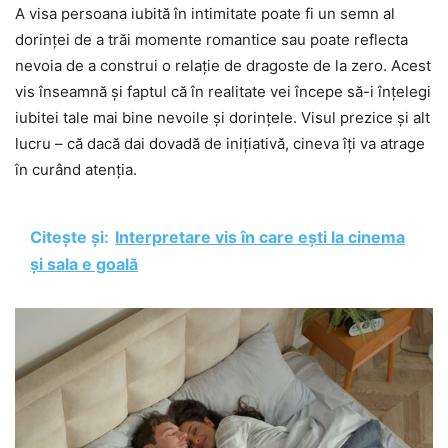
A visa persoana iubită în intimitate poate fi un semn al
dorinței de a trăi momente romantice sau poate reflecta
nevoia de a construi o relație de dragoste de la zero. Acest
vis înseamnă și faptul că în realitate vei începe să-i înțelegi
iubitei tale mai bine nevoile și dorințele. Visul prezice și alt
lucru – că dacă dai dovadă de inițiativă, cineva îți va atrage
în curând atenția.
Citește și:
Interpretare vis în care ești la cinema
și sala e goală