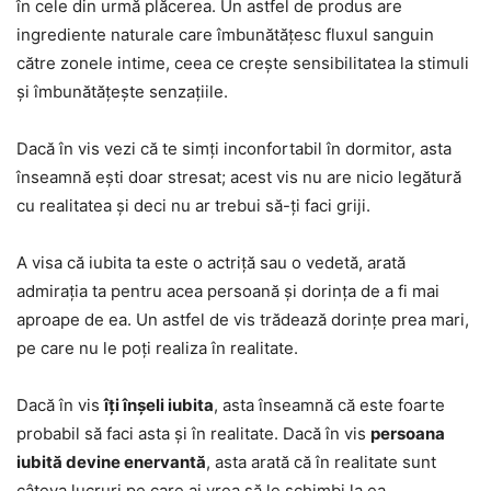
în cele din urmă plăcerea. Un astfel de produs are
ingrediente naturale care îmbunătățesc fluxul sanguin
către zonele intime, ceea ce crește sensibilitatea la stimuli
și îmbunătățește senzațiile.
Dacă în vis vezi că te simți inconfortabil în dormitor, asta
înseamnă ești doar stresat; acest vis nu are nicio legătură
cu realitatea și deci nu ar trebui să-ți faci griji.
A visa că iubita ta este o actriță sau o vedetă, arată
admirația ta pentru acea persoană și dorința de a fi mai
aproape de ea. Un astfel de vis trădează dorințe prea mari,
pe care nu le poți realiza în realitate.
Dacă în vis
îți înșeli iubita
, asta înseamnă că este foarte
probabil să faci asta și în realitate. Dacă în vis
persoana
iubită devine enervantă
, asta arată că în realitate sunt
câteva lucruri pe care ai vrea să le schimbi la ea.