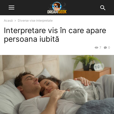
Acasă
Diverse vise interpretate
Interpretare vis în care apare
persoana iubită
7
0