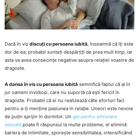
Dacă în vis
discuți cu
persoana iubită
, înseamnă că îți este
dor de ea; probabil sunteți despărțiți de prea mult timp, iar
asta va avea consecințe negative asupra relației voastre de
dragoste.
A dansa în vis cu persoana iubită
semnifică faptul că ai în
jur oameni invidioși, care nu suportă că ești fericit în
dragoste. Probabil că ei nu realizează câte eforturi faci
pentru a-ți menține pasiunea în relație. Uneori este nevoie
de puțin sprijin în dormitor. Un
gel pentru stimulare
sexuală
poate fi răspunsul la multe probleme, el elimină
bariera de intimitate, sporește sensibilitatea, intensificând