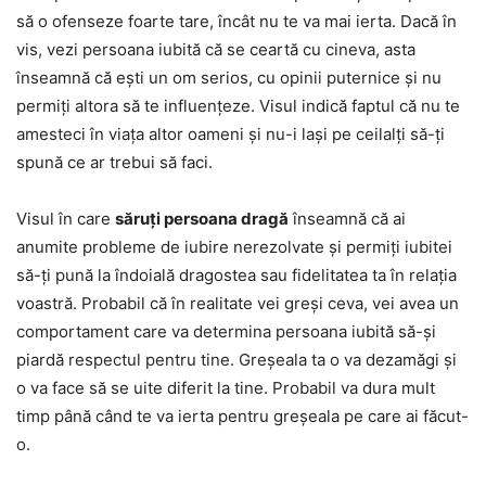
să o ofenseze foarte tare, încât nu te va mai ierta. Dacă în
vis, vezi persoana iubită că se ceartă cu cineva, asta
înseamnă că ești un om serios, cu opinii puternice și nu
permiți altora să te influențeze. Visul indică faptul că nu te
amesteci în viața altor oameni și nu-i lași pe ceilalți să-ți
spună ce ar trebui să faci.
Visul în care
săruți persoana dragă
înseamnă că ai
anumite probleme de iubire nerezolvate și permiți iubitei
să-ți pună la îndoială dragostea sau fidelitatea ta în relația
voastră. Probabil că în realitate vei greși ceva, vei avea un
comportament care va determina persoana iubită să-și
piardă respectul pentru tine. Greșeala ta o va dezamăgi și
o va face să se uite diferit la tine. Probabil va dura mult
timp până când te va ierta pentru greșeala pe care ai făcut-
o.