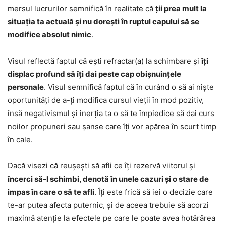
mersul lucrurilor semnifică în realitate că
ții prea mult la
situația ta actuală și nu dorești în ruptul capului să se
modifice absolut nimic
.
Visul reflectă faptul că ești refractar(a) la schimbare și
îți
displac profund să îți dai peste cap obișnuințele
personale
. Visul semnifică faptul că în curând o să ai niște
oportunități de a-ți modifica cursul vieții în mod pozitiv,
însă negativismul și inerția ta o să te împiedice să dai curs
noilor propuneri sau șanse care îți vor apărea în scurt timp
în cale.
Dacă visezi că reușești să afli ce îți rezervă viitorul și
încerci să-l schimbi, denotă în unele cazuri și o stare de
impas în care o să te afli
. Îți este frică să iei o decizie care
te-ar putea afecta puternic, și de aceea trebuie să acorzi
maximă atenție la efectele pe care le poate avea hotărârea