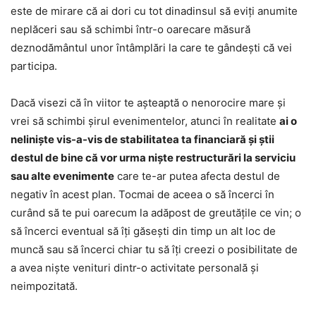
este de mirare că ai dori cu tot dinadinsul să eviți anumite
neplăceri sau să schimbi într-o oarecare măsură
deznodământul unor întâmplări la care te gândești că vei
participa.
Dacă visezi că în viitor te așteaptă o nenorocire mare și
vrei să schimbi șirul evenimentelor, atunci în realitate
ai o
neliniște vis-a-vis de stabilitatea ta financiară și știi
destul de bine că vor urma niște restructurări la serviciu
sau alte evenimente
care te-ar putea afecta destul de
negativ în acest plan. Tocmai de aceea o să încerci în
curând să te pui oarecum la adăpost de greutățile ce vin; o
să încerci eventual să îți găsești din timp un alt loc de
muncă sau să încerci chiar tu să îți creezi o posibilitate de
a avea niște venituri dintr-o activitate personală și
neimpozitată.