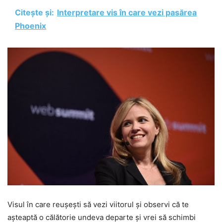
Citește și:
Interpretare vis în care vezi pasărea
Phoenix
Visul în care reușești să vezi viitorul și observi că te
așteaptă o călătorie undeva departe și vrei să schimbi