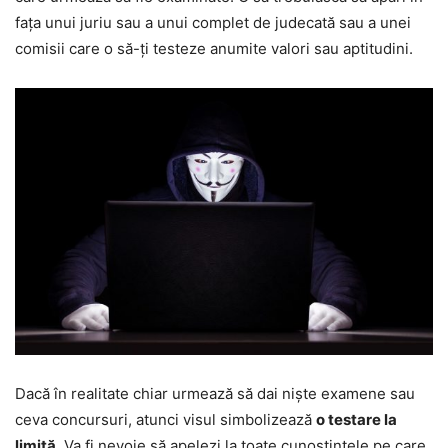
fața unui juriu sau a unui complet de judecată sau a unei
comisii care o să-ți testeze anumite valori sau aptitudini.
Dacă în realitate chiar urmează să dai niște examene sau
ceva concursuri, atunci visul simbolizează
o testare la
limită
. Va fi nevoie să apelezi la toate cunoștințele pe care