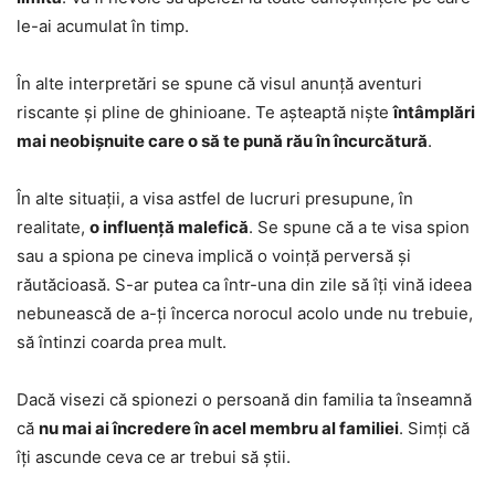
le-ai acumulat în timp.
În alte interpretări se spune că visul anunță aventuri
riscante și pline de ghinioane. Te așteaptă niște
întâmplări
mai neobișnuite care o să te pună rău în încurcătură
.
În alte situații, a visa astfel de lucruri presupune, în
realitate,
o influență malefică
. Se spune că a te visa spion
sau a spiona pe cineva implică o voință perversă și
răutăcioasă. S-ar putea ca într-una din zile să îți vină ideea
nebunească de a-ți încerca norocul acolo unde nu trebuie,
să întinzi coarda prea mult.
Dacă visezi că spionezi o persoană din familia ta înseamnă
că
nu mai ai încredere în acel membru al familiei
. Simți că
îți ascunde ceva ce ar trebui să știi.