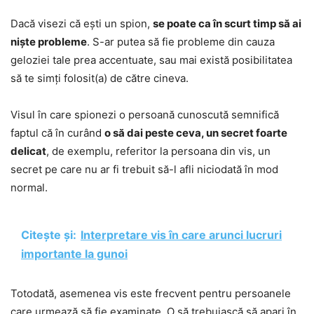
Dacă visezi că ești un spion,
se poate ca în scurt timp să ai
niște probleme
. S-ar putea să fie probleme din cauza
geloziei tale prea accentuate, sau mai există posibilitatea
să te simți folosit(a) de către cineva.
Visul în care spionezi o persoană cunoscută semnifică
faptul că în curând
o să dai peste ceva, un secret foarte
delicat
, de exemplu, referitor la persoana din vis, un
secret pe care nu ar fi trebuit să-l afli niciodată în mod
normal.
Citește și:
Interpretare vis în care arunci lucruri
importante la gunoi
Totodată, asemenea vis este frecvent pentru persoanele
care urmează să fie examinate. O să trebuiască să apari în