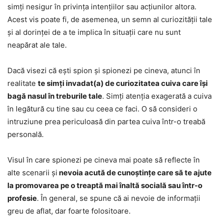
simți nesigur în privința intențiilor sau acțiunilor altora.
Acest vis poate fi, de asemenea, un semn al curiozității tale
și al dorinței de a te implica în situații care nu sunt
neapărat ale tale.
Dacă visezi că ești spion și spionezi pe cineva, atunci în
realitate
te simți invadat(a) de curiozitatea cuiva care își
bagă nasul în treburile tale
. Simți atenția exagerată a cuiva
în legătură cu tine sau cu ceea ce faci. O să consideri o
intruziune prea periculoasă din partea cuiva într-o treabă
personală.
Visul în care spionezi pe cineva mai poate să reflecte în
alte scenarii și
nevoia acută de cunoștințe care să te ajute
la promovarea pe o treaptă mai înaltă socială sau într-o
profesie
. În general, se spune că ai nevoie de informații
greu de aflat, dar foarte folositoare.