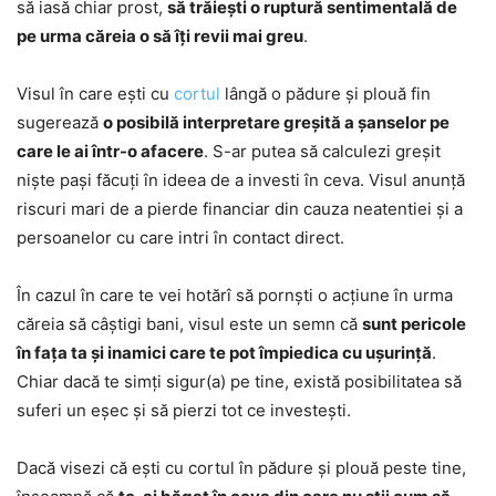
să iasă chiar prost,
să trăiești o ruptură sentimentală de
pe urma căreia o să îți revii mai greu
.
Visul în care ești cu
cortul
lângă o pădure și plouă fin
sugerează
o posibilă interpretare greșită a șanselor pe
care le ai într-o afacere
. S-ar putea să calculezi greșit
niște pași făcuți în ideea de a investi în ceva. Visul anunță
riscuri mari de a pierde financiar din cauza neatentiei și a
persoanelor cu care intri în contact direct.
În cazul în care te vei hotărî să pornști o acțiune în urma
căreia să câștigi bani, visul este un semn că
sunt pericole
în fața ta și inamici care te pot împiedica cu ușurință
.
Chiar dacă te simți sigur(a) pe tine, există posibilitatea să
suferi un eșec și să pierzi tot ce investești.
Dacă visezi că ești cu cortul în pădure și plouă peste tine,