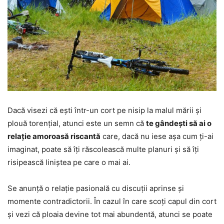
Dacă visezi că ești într-un cort pe nisip la malul mării și
plouă torențial, atunci este un semn că
te gândești să ai o
relație amoroasă riscantă
care, dacă nu iese așa cum ți-ai
imaginat, poate să îți răscolească multe planuri și să îți
risipească liniștea pe care o mai ai.
Se anunță o relație pasională cu discuții aprinse și
momente contradictorii. În cazul în care scoți capul din cort
și vezi că ploaia devine tot mai abundentă, atunci se poate