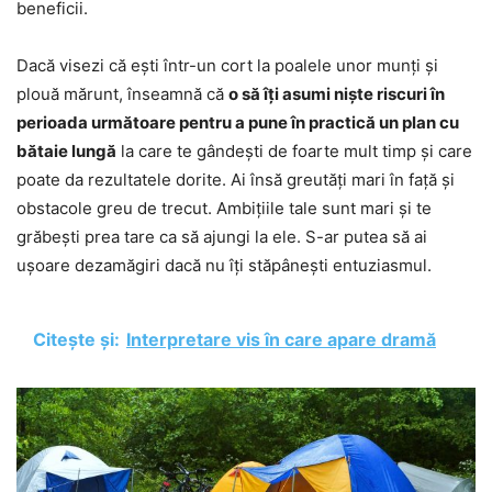
beneficii.
Dacă visezi că ești într-un cort la poalele unor munți și
plouă mărunt, înseamnă că
o să îți asumi niște riscuri în
perioada următoare pentru a pune în practică un plan cu
bătaie lungă
la care te gândești de foarte mult timp și care
poate da rezultatele dorite. Ai însă greutăți mari în față și
obstacole greu de trecut. Ambițiile tale sunt mari și te
grăbești prea tare ca să ajungi la ele. S-ar putea să ai
ușoare dezamăgiri dacă nu îți stăpânești entuziasmul.
Citește și:
Interpretare vis în care apare dramă