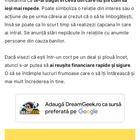
înseamnă că
te-ai băgat în ceva din care nu știi cum să
ieși mai repede
. Poate simboliza o relație din interes sau o
acțiune de pe urma căreia ai crezut că o să te îmbogățești,
însă se poate ca în scurt timp să realizezi capcana în care
ai intrat. Se anunță stări neplăcute în relațiile cu anumite
persoane din cauza banilor.
Dacă visezi că ești într-un cort pe un deal și plouă încet,
atunci s-ar putea să
ai reușite financiare rapide și sigure
.
O să se întâmple lucruri frumoase care o să îți întărească și
mai mult încrederea în tine.