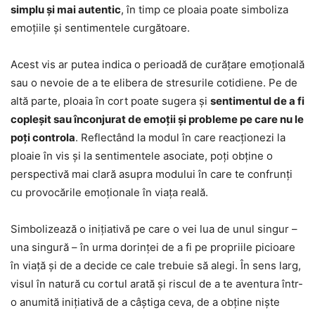
simplu și mai autentic
, în timp ce ploaia poate simboliza
emoțiile și sentimentele curgătoare.
Acest vis ar putea indica o perioadă de curățare emoțională
sau o nevoie de a te elibera de stresurile cotidiene. Pe de
altă parte, ploaia în cort poate sugera și
sentimentul de a fi
copleșit sau înconjurat de emoții și probleme pe care nu le
poți controla
. Reflectând la modul în care reacționezi la
ploaie în vis și la sentimentele asociate, poți obține o
perspectivă mai clară asupra modului în care te confrunți
cu provocările emoționale în viața reală.
Simbolizează o inițiativă pe care o vei lua de unul singur –
una singură – în urma dorinței de a fi pe propriile picioare
în viață și de a decide ce cale trebuie să alegi. În sens larg,
visul în natură cu cortul arată și riscul de a te aventura într-
o anumită inițiativă de a câștiga ceva, de a obține niște