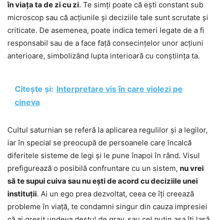
în viața ta de zi cu zi
. Te simți poate că ești constant sub
microscop sau că acțiunile și deciziile tale sunt scrutate și
criticate. De asemenea, poate indica temeri legate de a fi
responsabil sau de a face față consecințelor unor acțiuni
anterioare, simbolizând lupta interioară cu conștiința ta.
Citește și:
Interpretare vis în care violezi pe
cineva
Cultul saturnian se referă la aplicarea regulilor și a legilor,
iar în special se preocupă de persoanele care încalcă
diferitele sisteme de legi și le pune înapoi în rând. Visul
prefigurează o posibilă confruntare cu un sistem,
nu vrei
să te supui cuiva sau nu ești de acord cu deciziile unei
instituții
. Ai un ego prea dezvoltat, ceea ce îți creează
probleme în viață, te condamni singur din cauza impresiei
că ai greșit undeva destul de grav, sau cel puțin așa îți lasă