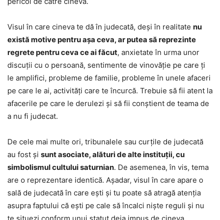
pericol de către cineva.
Visul în care cineva te dă în judecată, deși în realitate
nu
există motive pentru așa ceva, ar putea să reprezinte
regrete pentru ceva ce ai făcut
, anxietate în urma unor
discuții cu o persoană, sentimente de vinovăție pe care ți
le amplifici, probleme de familie, probleme în unele afaceri
pe care le ai, activități care te încurcă. Trebuie să fii atent la
afacerile pe care le derulezi și să fii conștient de teama de
a nu fi judecat.
De cele mai multe ori, tribunalele sau curțile de judecată
au fost și
sunt asociate, alături de alte instituții, cu
simbolismul cultului saturnian
. De asemenea, în vis, tema
are o reprezentare identică. Așadar, visul în care apare o
sală de judecată în care ești și tu poate să atragă atenția
asupra faptului că ești pe cale să încalci niște reguli și nu
te situezi conform unui statut deja impus de cineva.