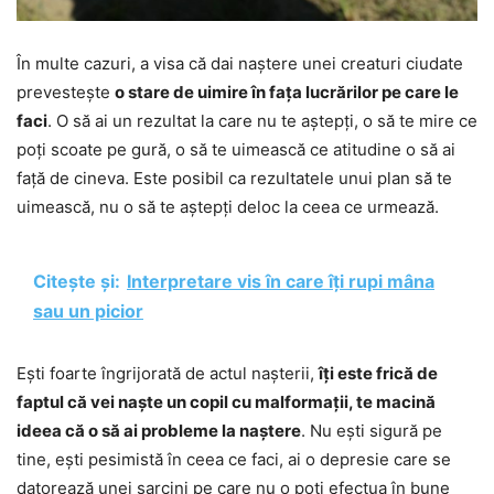
În multe cazuri, a visa că dai naștere unei creaturi ciudate
prevestește
o stare de uimire în fața lucrărilor pe care le
faci
. O să ai un rezultat la care nu te aștepți, o să te mire ce
poți scoate pe gură, o să te uimească ce atitudine o să ai
față de cineva. Este posibil ca rezultatele unui plan să te
uimească, nu o să te aștepți deloc la ceea ce urmează.
Citește și:
Interpretare vis în care îți rupi mâna
sau un picior
Ești foarte îngrijorată de actul nașterii,
îți este frică de
faptul că vei naște un copil cu malformații, te macină
ideea că o să ai probleme la naștere
. Nu ești sigură pe
tine, ești pesimistă în ceea ce faci, ai o depresie care se
datorează unei sarcini pe care nu o poți efectua în bune