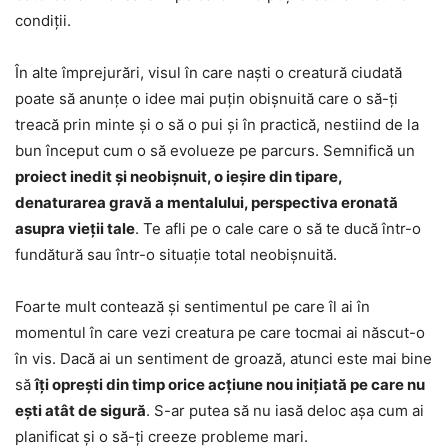
condiții.
În alte împrejurări, visul în care naști o creatură ciudată
poate să anunțe o idee mai puțin obișnuită care o să-ți
treacă prin minte și o să o pui și în practică, nestiind de la
bun început cum o să evolueze pe parcurs. Semnifică un
proiect inedit și neobișnuit, o ieșire din tipare,
denaturarea gravă a mentalului, perspectiva eronată
asupra vieții tale
. Te afli pe o cale care o să te ducă într-o
fundătură sau într-o situație total neobișnuită.
Foarte mult contează și sentimentul pe care îl ai în
momentul în care vezi creatura pe care tocmai ai născut-o
în vis. Dacă ai un sentiment de groază, atunci este mai bine
să
îți oprești din timp orice acțiune nou inițiată pe care nu
ești atât de sigură
. S-ar putea să nu iasă deloc așa cum ai
planificat și o să-ți creeze probleme mari.