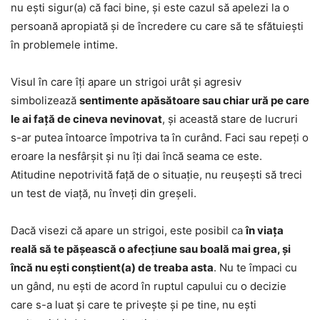
nu ești sigur(a) că faci bine, și este cazul să apelezi la o
persoană apropiată și de încredere cu care să te sfătuiești
în problemele intime.
Visul în care îți apare un strigoi urât și agresiv
simbolizează
sentimente apăsătoare sau chiar ură pe care
le ai față de cineva nevinovat
, și această stare de lucruri
s-ar putea întoarce împotriva ta în curând. Faci sau repeți o
eroare la nesfârșit și nu îți dai încă seama ce este.
Atitudine nepotrivită față de o situație, nu reușești să treci
un test de viață, nu înveți din greșeli.
Dacă visezi că apare un strigoi, este posibil ca
în viața
reală să te pășească o afecțiune sau boală mai grea, și
încă nu ești conștient(a) de treaba asta
. Nu te împaci cu
un gând, nu ești de acord în ruptul capului cu o decizie
care s-a luat și care te privește și pe tine, nu ești