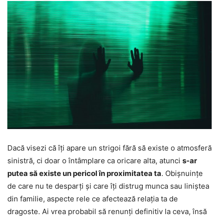
Dacă visezi că îți apare un strigoi fără să existe o atmosferă
sinistră, ci doar o întâmplare ca oricare alta, atunci
s-ar
putea să existe un pericol în proximitatea ta
. Obișnuințe
de care nu te desparți și care îți distrug munca sau liniștea
din familie, aspecte rele ce afectează relația ta de
dragoste. Ai vrea probabil să renunți definitiv la ceva, însă