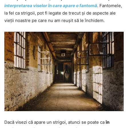
interpretarea viselor în care apare o fantomă
. Fantomele,
la fel ca strigoii, pot fi legate de trecut și de aspecte ale
vieții noastre pe care nu am reușit să le închidem.
Dacă visezi că apare un strigoi, atunci se poate ca
în