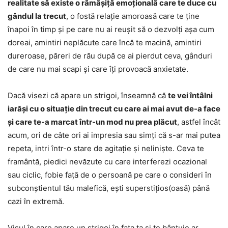
realitate să existe o rămășiță emoțională care te duce cu
gândul la trecut
, o fostă relație amoroasă care te ține
înapoi în timp și pe care nu ai reușit să o dezvolți așa cum
doreai, amintiri neplăcute care încă te macină, amintiri
dureroase, păreri de rău după ce ai pierdut ceva, gânduri
de care nu mai scapi și care îți provoacă anxietate.
Dacă visezi că apare un strigoi, înseamnă că
te vei întâlni
iarăși cu o situație din trecut cu care ai mai avut de-a face
și care te-a marcat într-un mod nu prea plăcut
, astfel încât
acum, ori de câte ori ai impresia sau simți că s-ar mai putea
repeta, intri într-o stare de agitație și neliniște. Ceva te
framântă, piedici nevăzute cu care interferezi ocazional
sau ciclic, fobie față de o persoană pe care o consideri în
subconștientul tău malefică, ești superstițios(oasă) până
cazi în extremă.
Visul în care apare un strigoi în fața ta și te bântuie ar