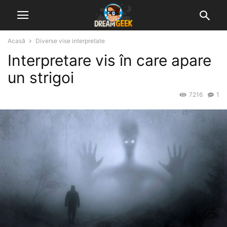
Acasă
Diverse vise interpretate
Interpretare vis în care apare
un strigoi
7216
1