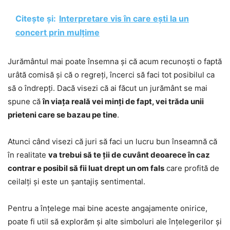
Citește și:
Interpretare vis în care ești la un
concert prin mulțime
Jurământul mai poate însemna și că acum recunoști o faptă
urâtă comisă și că o regreți, încerci să faci tot posibilul ca
să o îndrepți. Dacă visezi că ai făcut un jurământ se mai
spune că
în viața reală vei minți de fapt, vei trăda unii
prieteni care se bazau pe tine
.
Atunci când visezi că juri să faci un lucru bun înseamnă că
în realitate
va trebui să te ții de cuvânt deoarece în caz
contrar e posibil să fii luat drept un om fals
care profită de
ceilalți și este un șantajiș sentimental.
Pentru a înțelege mai bine aceste angajamente onirice,
poate fi util să explorăm și alte simboluri ale înțelegerilor și