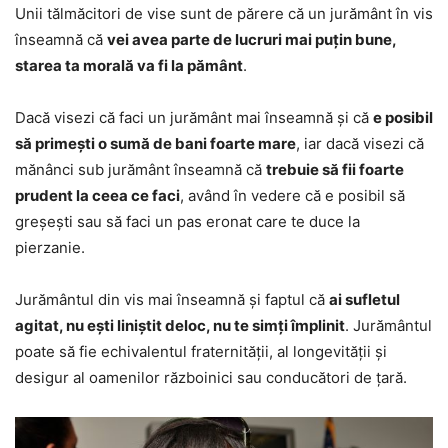
Unii tălmăcitori de vise sunt de părere că un jurământ în vis
înseamnă că
vei avea parte de lucruri mai puțin bune,
starea ta morală va fi la pământ
.
Dacă visezi că faci un jurământ mai înseamnă și că
e posibil
să primești o sumă de bani foarte mare
, iar dacă visezi că
mănânci sub jurământ înseamnă că
trebuie să fii foarte
prudent la ceea ce faci
, având în vedere că e posibil să
greșești sau să faci un pas eronat care te duce la
pierzanie.
Jurământul din vis mai înseamnă și faptul că
ai sufletul
agitat, nu ești liniștit deloc, nu te simți împlinit
. Jurământul
poate să fie echivalentul fraternității, al longevității și
desigur al oamenilor războinici sau conducători de țară.