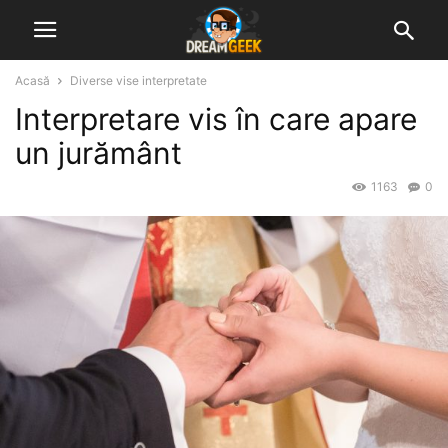
Acasă
Diverse vise interpretate
Interpretare vis în care apare
un jurământ
1163
0