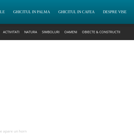
OLE
GHICITUL IN PALMA
GHICITUL IN CAFEA
DESPRE VISE
ACTIVITATI
NATURA
SIMBOLURI
OAMENI
OBIECTE & CONSTRUCTII
are apare un horn