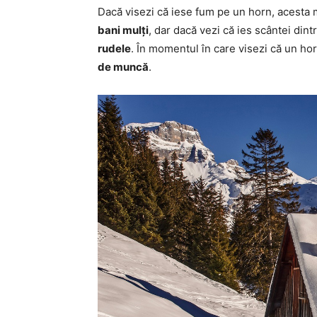
Dacă visezi că iese fum pe un horn, acesta m
bani mulți
, dar dacă vezi că ies scântei din
rudele
. În momentul în care visezi că un h
de muncă
.