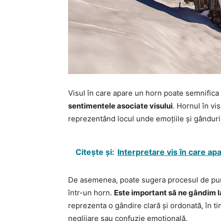
Visul în care apare un horn poate semnifica
sentimentele asociate visului
. Hornul în vi
reprezentând locul unde emoțiile și gândurile
Citește și:
Interpretare vis în care ap
De asemenea, poate sugera procesul de pur
într-un horn.
Este important să ne gândim l
reprezenta o gândire clară și ordonată, în 
neglijare sau confuzie emoțională.