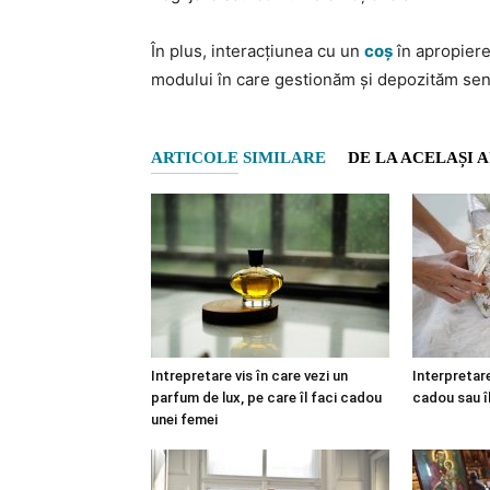
În plus, interacțiunea cu un
coș
în apropiere
modului în care gestionăm și depozităm sen
ARTICOLE SIMILARE
DE LA ACELAȘI 
Intrepretare vis în care vezi un
Interpretare
parfum de lux, pe care îl faci cadou
cadou sau î
unei femei