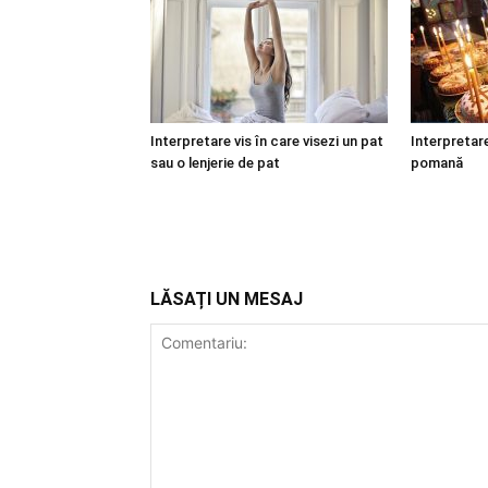
Interpretare vis în care visezi un pat
Interpretare
sau o lenjerie de pat
pomană
LĂSAȚI UN MESAJ