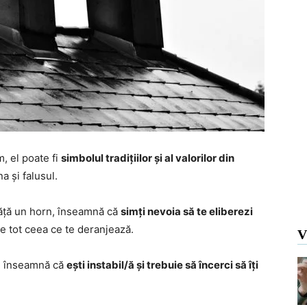
, el poate fi
simbolul tradițiilor și al valorilor din
a și falusul.
urăță un horn, înseamnă că
simți nevoia să te eliberezi
de tot ceea ce te deranjează.
V
ă, înseamnă că
ești instabil/ă și trebuie să încerci să îți