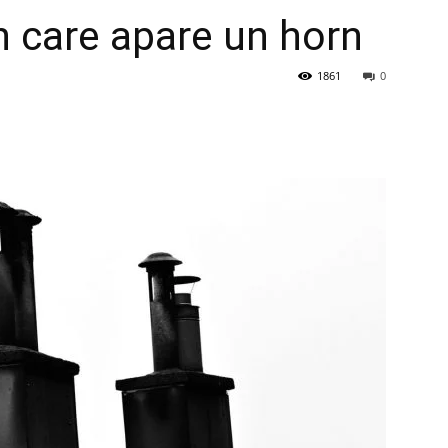
în care apare un horn
1861
0