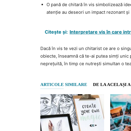
O pană de chitară în vis simbolizează idee
atenție au deseori un impact rezonant și
Citește și:
Interpretare vis în care int
Dacă în vis te vezi un chitarist ce are o sin
obiecte, înseamnă că te-ai putea simți unic 
neprețuită, în timp ce nutrești simultan o te
ARTICOLE SIMILARE
DE LA ACELAȘI 