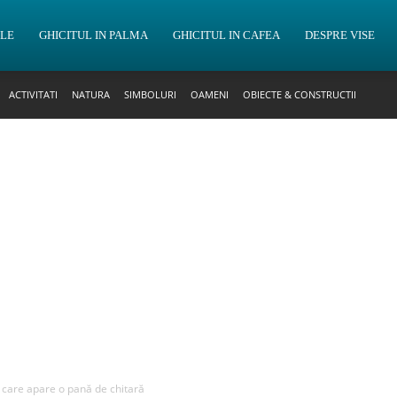
OLE
GHICITUL IN PALMA
GHICITUL IN CAFEA
DESPRE VISE
ACTIVITATI
NATURA
SIMBOLURI
OAMENI
OBIECTE & CONSTRUCTII
n care apare o pană de chitară