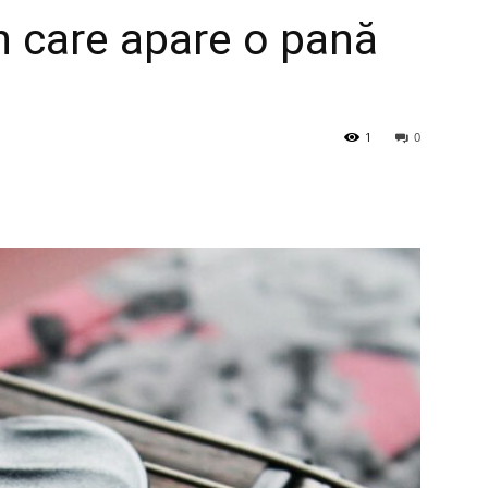
în care apare o pană
1
0