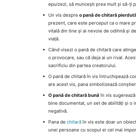
epuizezi, să muncești prea mult și să-ți pi
Un vis despre
o pană de chitară pierdut
prezent, care este perceput ca o mare pr
vitală din tine și ai nevoie de odihnă și
viață.
Când visezi o pană de chitară care atinge
o provocare, sau că deja ai un rival. Aces
sacrificiu din partea creatorului.
O pană de chitară în vis întruchipează con
are acest vis, pana simbolizează conștien
O pană de chitară bună
în vis sugerează 
bine documentat, un set de abilități și o
negativă.
Pana de
chitară
în vis este doar un obiect
unei persoane cu scopul ei cel mai impor