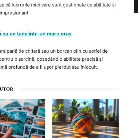
a că lucrurile mici care sunt gestionate cu abilitate și
 impresionant.
ri cu un tanc într-un mare oraș
gură pană de chitară sau un borcan plin cu astfel de
pentru o sarcină, posedând o abilitate precisă și
amă profundă de a fi ușor pierdut sau înlocuit.
AUTOR