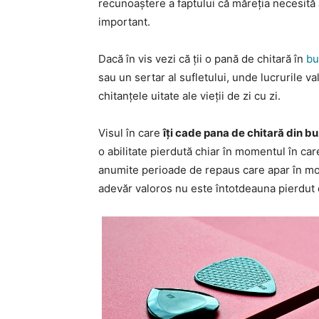
recunoaștere a faptului că măreția necesită
important.
Dacă în vis vezi că ții o pană de chitară în
bu
sau un sertar al sufletului, unde lucrurile va
chitanțele uitate ale vieții de zi cu zi.
Visul în care
îți cade pana de chitară din b
o abilitate pierdută chiar în momentul în car
anumite perioade de repaus care apar în mod 
adevăr valoros nu este întotdeauna pierdut d