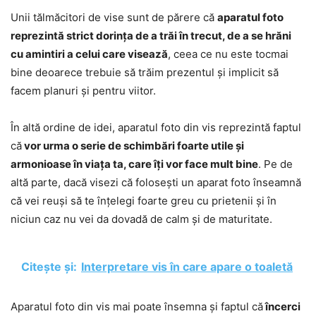
Unii tălmăcitori de vise sunt de părere că
aparatul foto
reprezintă strict dorința de a trăi în trecut, de a se hrăni
cu amintiri a celui care visează
, ceea ce nu este tocmai
bine deoarece trebuie să trăim prezentul și implicit să
facem planuri și pentru viitor.
În altă ordine de idei, aparatul foto din vis reprezintă faptul
că
vor urma o serie de schimbări foarte utile și
armonioase în viața ta, care îți vor face mult bine
. Pe de
altă parte, dacă visezi că folosești un aparat foto înseamnă
că vei reuși să te înțelegi foarte greu cu prietenii și în
niciun caz nu vei da dovadă de calm și de maturitate.
Citește și:
Interpretare vis în care apare o toaletă
Aparatul foto din vis mai poate însemna și faptul că
încerci