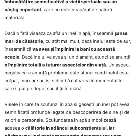
îmbunătățire semnificativă a vieții spirituale sau un
câștig important
, care nu este neapărat de natură
materială.
Dacă o fată visează că află un inel în apă, înseamnă
șanse
mari de căsătorie
, cu atât mai mult, dacă inelul este de aur,
înseamnă că
va avea și împlinire la bani cu această
ocazie
. Dacă inelul va avea și un diamant, atunci se anunță
o împlinire totală a tuturor aspectelor din viață
. Un aspect
negativ care anunță probleme este atunci când inelul este
crăpat, murdar sau își schimbă culoarea în momentul în
care îl pui pe deget sau îl ții în mână.
Visele în care te scufunzi în apă și găsești un inel pot avea
semnificații profunde legate de descoperirea de sine și de
valorile personale. Scufundarea în apă simbolizează
adesea o
călătorie în adâncul subconștientului, iar
găsirea unui inel poate reprezenta descoperirea unor