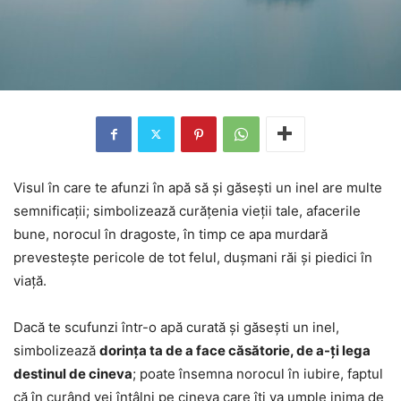
Visul în care te afunzi în apă să și găsești un inel are multe
semnificații; simbolizează curățenia vieții tale, afacerile
bune, norocul în dragoste, în timp ce apa murdară
prevestește pericole de tot felul, dușmani răi și piedici în
viață.
Dacă te scufunzi într-o apă curată și găsești un inel,
simbolizează
dorința ta de a face căsătorie, de a-ți lega
destinul de cineva
; poate însemna norocul în iubire, faptul
că în curând vei întâlni pe cineva care îți va umple inima de