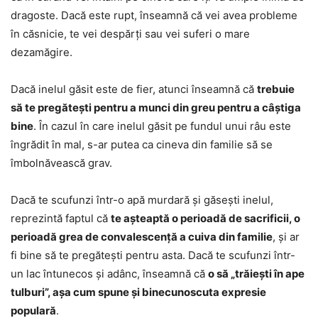
dragoste. Dacă este rupt, înseamnă că vei avea probleme
în căsnicie, te vei despărți sau vei suferi o mare
dezamăgire.
Dacă inelul găsit este de fier, atunci înseamnă că
trebuie
să te pregătești pentru a munci din greu pentru a câștiga
bine
. În cazul în care inelul găsit pe fundul unui râu este
îngrădit în mal, s-ar putea ca cineva din familie să se
îmbolnăvească grav.
Dacă te scufunzi într-o apă murdară și găsești inelul,
reprezintă faptul că
te așteaptă o perioadă de sacrificii, o
perioadă grea de convalescență a cuiva din familie
, și ar
fi bine să te pregătești pentru asta. Dacă te scufunzi într-
un lac întunecos și adânc, înseamnă că
o să „trăiești în ape
tulburi”, așa cum spune și binecunoscuta expresie
populară
.