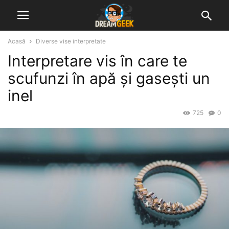
Acasă
Diverse vise interpretate
Interpretare vis în care te
scufunzi în apă și gasești un
inel
725
0