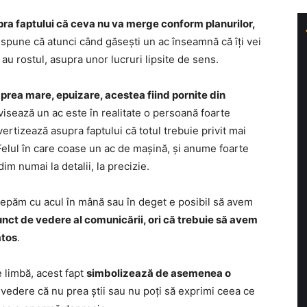
upra faptului că ceva nu va merge conform planurilor,
 spune că atunci când găsești un ac înseamnă că îți vei
 au rostul, asupra unor lucruri lipsite de sens.
prea mare, epuizare, acestea fiind pornite din
visează un ac este în realitate o persoană foarte
vertizează asupra faptului că totul trebuie privit mai
 Felul în care coase un ac de mașină, și anume foarte
im numai la detalii, la precizie.
țepăm cu acul în mână sau în deget e posibil să avem
punct de vedere al comunicării, ori că trebuie să avem
ătos
.
e limbă, acest fapt
simbolizează de asemenea o
 vedere că nu prea știi sau nu poți să exprimi ceea ce