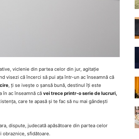
ive, viclenie din partea celor din jur, agitație
ând visezi că încerci să pui ața într-un ac înseamnă că
cire
, ți se ivește o șansă bună, destinul îți este
ața în ac înseamnă că
vei trece printr-o serie de lucruri,
xistența, care te apasă și te fac să nu mai gândești
ara, dispute, judecată apăsătoare din partea celor
i obraznice, sfidătoare.