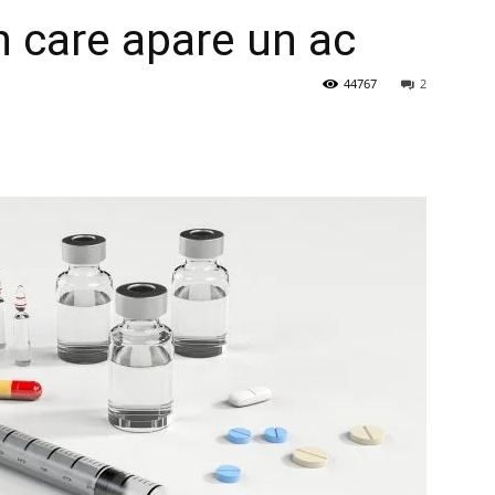
în care apare un ac
44767
2