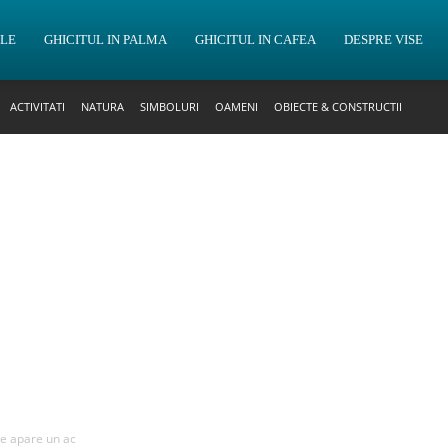
OLE
GHICITUL IN PALMA
GHICITUL IN CAFEA
DESPRE VISE
ACTIVITATI
NATURA
SIMBOLURI
OAMENI
OBIECTE & CONSTRUCTII
re apare un ac