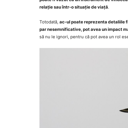
relație sau într-o situație de viață
.
Totodată,
ac-ul poate reprezenta detaliile f
par nesemnificative, pot avea un impact m
să nu le ignori, pentru că pot avea un rol esen