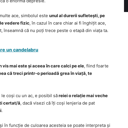
ovoca o enormă depresie.
e multe ace, simbolul este
unul al durerii sufletești, pe
de vedere fizic
, în cazul în care chiar ai fi înghițit ace,
ât, înseamnă că nu poți trece peste o etapă din viața ta.
pare un candelabru
n vis mai este și aceea în care calci pe ele
, fiind foarte
ea că treci printr-o perioadă grea în viață, te
le coși cu un ac, e posibil să
reiei o relație mai veche
ti certat/ă
, dacă visezi că îți coși lenjeria de pat
i
.
și în funcție de culoarea acesteia se poate interpreta și