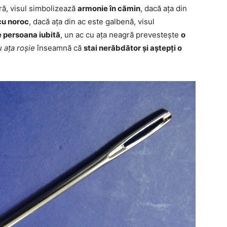
tră, visul simbolizează
armonie în cămin
, dacă ața din
cu noroc
, dacă ața din ac este galbenă, visul
e persoana iubită
, un ac cu ața neagră prevestește
o
 ața roșie
înseamnă că
stai nerăbdător și aștepți o