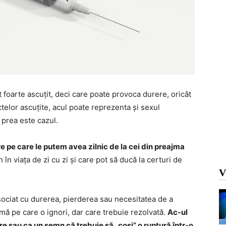
foarte ascuțit, deci care poate provoca durere, oricât
ctelor ascuțite, acul poate reprezenta și sexul
u prea este cazul.
 pe care le putem avea zilnic de la cei din preajma
 în viața de zi cu zi și care pot să ducă la certuri de
V
asociat cu durerea, pierderea sau necesitatea de a
mă pe care o ignori, dar care trebuie rezolvată.
Ac-ul
e sau ca un semn că trebuie să „coși” o ruptură într-o