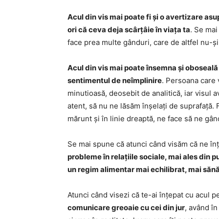
Acul din vis mai poate fi și o avertizare as
ori că ceva deja scârțâie în viața ta
. Se mai
face prea multe gânduri, care de altfel nu-și
Acul din vis mai poate însemna și oboseală 
sentimentul de neîmplinire
. Persoana care 
minutioasă, deosebit de analitică, iar visul a
atent, să nu ne lăsăm înșelați de suprafață.
mărunt și în linie dreaptă, ne face să ne gând
Se mai spune că atunci când visăm că ne în
probleme în relațiile sociale, mai ales din 
un regim alimentar mai echilibrat, mai săn
Atunci când visezi că te-ai înțepat cu acul p
comunicare greoaie cu cei din jur
, având în