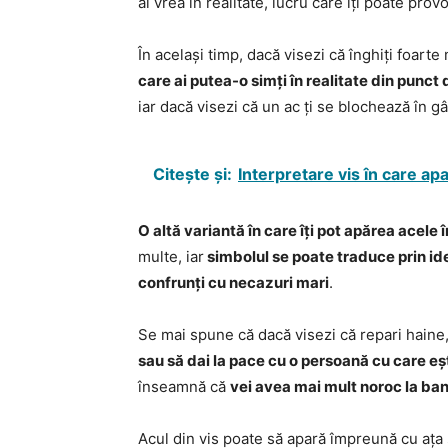
ai vrea în realitate, lucru care îți poate pr
În același timp, dacă visezi că înghiți foart
care ai putea-o simți în realitate din punct 
iar dacă visezi că un ac ți se blochează în g
Citește și:
Interpretare vis în care a
O altă variantă în care îți pot apărea acele î
multe, iar
simbolul se poate traduce prin ide
confrunți cu necazuri mari
.
Se mai spune că dacă visezi că repari haine, 
sau să dai la pace cu o persoană cu care eș
înseamnă că
vei avea mai mult noroc la ban
Acul din vis poate să apară împreună cu ața 