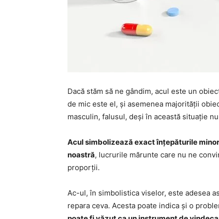
Dacă stăm să ne gândim, acul este un obiect 
de mic este el, și asemenea majorității obie
masculin, falusul, deși în această situație n
Acul simbolizează exact înțepăturile minore
noastră
, lucrurile mărunte care nu ne convin
proporții.
Ac-ul, în simbolistica viselor, este adesea 
repara ceva. Acesta poate indica și o proble
poate fi văzut ca un instrument de vindecar