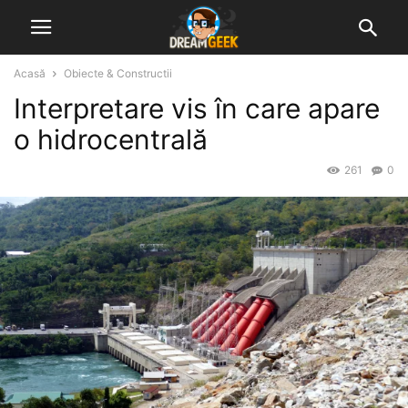
Acasă
Obiecte & Constructii
Interpretare vis în care apare
o hidrocentrală
261
0