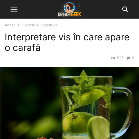
Acasă
Obiecte & Constructii
Interpretare vis în care apare
o carafă
525
0