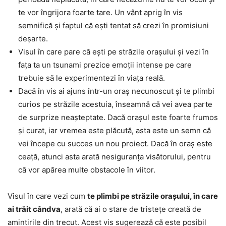
te vor îngrijora foarte tare. Un vânt aprig în vis
semnifică și faptul că ești tentat să crezi în promisiuni
deșarte.
Visul în care pare că ești pe străzile orașului și vezi în
fața ta un tsunami prezice emoții intense pe care
trebuie să le experimentezi în viața reală.
Dacă în vis ai ajuns într-un oraș necunoscut și te plimbi
curios pe străzile acestuia, înseamnă că vei avea parte
de surprize neașteptate. Dacă orașul este foarte frumos
și curat, iar vremea este plăcută, asta este un semn că
vei începe cu succes un nou proiect. Dacă în oraș este
ceață, atunci asta arată nesiguranța visătorului, pentru
că vor apărea multe obstacole în viitor.
Visul în care vezi cum
te plimbi pe străzile orașului, în care
ai trăit cândva
, arată că ai o stare de tristețe creată de
amintirile din trecut. Acest vis sugerează că este posibil