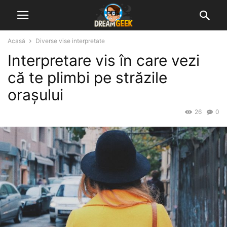
Acasă
Diverse vise interpretate
Interpretare vis în care vezi
că te plimbi pe străzile
orașului
26
0