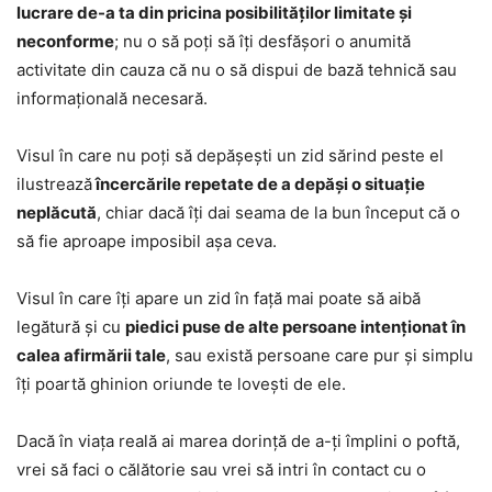
lucrare de-a ta din pricina posibilităților limitate și
neconforme
; nu o să poți să îți desfășori o anumită
activitate din cauza că nu o să dispui de bază tehnică sau
informațională necesară.
Visul în care nu poți să depășești un zid sărind peste el
ilustrează
încercările repetate de a depăși o situație
neplăcută
, chiar dacă îți dai seama de la bun început că o
să fie aproape imposibil așa ceva.
Visul în care îți apare un zid în față mai poate să aibă
legătură și cu
piedici puse de alte persoane intenționat în
calea afirmării tale
, sau există persoane care pur și simplu
îți poartă ghinion oriunde te lovești de ele.
Dacă în viața reală ai marea dorință de a-ți împlini o poftă,
vrei să faci o călătorie sau vrei să intri în contact cu o