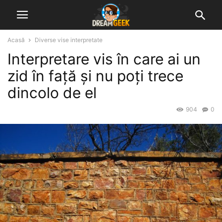
Acasă
Diverse vise interpretate
Interpretare vis în care ai un
zid în față și nu poți trece
dincolo de el
904
0