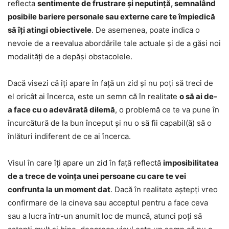
reflecta
sentimente de frustrare și neputință, semnalând
posibile bariere personale sau externe care te împiedică
să îți atingi obiectivele
. De asemenea, poate indica o
nevoie de a reevalua abordările tale actuale și de a găsi noi
modalități de a depăși obstacolele.
Dacă visezi că îți apare în față un zid și nu poți să treci de
el oricât ai încerca, este un semn că în realitate
o să ai de-
a face cu o adevărată dilemă
, o problemă ce te va pune în
încurcătură de la bun început și nu o să fii capabil(ă) să o
înlături indiferent de ce ai încerca.
Visul în care îți apare un zid în față reflectă
imposibilitatea
de a trece de voința unei persoane cu care te vei
confrunta la un moment dat
. Dacă în realitate aștepți vreo
confirmare de la cineva sau acceptul pentru a face ceva
sau a lucra într-un anumit loc de muncă, atunci poți să