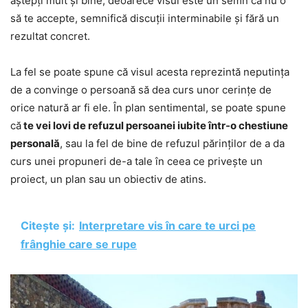
aștepți mult și bine, deoarece visul este un semn că nu o
să te accepte, semnifică discuții interminabile și fără un
rezultat concret.
La fel se poate spune că visul acesta reprezintă neputința
de a convinge o persoană să dea curs unor cerințe de
orice natură ar fi ele. În plan sentimental, se poate spune
că
te vei lovi de refuzul persoanei iubite într-o chestiune
personală
, sau la fel de bine de refuzul părinților de a da
curs unei propuneri de-a tale în ceea ce privește un
proiect, un plan sau un obiectiv de atins.
Citește și:
Interpretare vis în care te urci pe
frânghie care se rupe