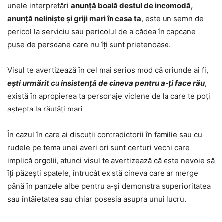
unele interpretări
anunță boală destul de incomodă,
anunță neliniște și griji mari în casa ta
, este un semn de
pericol la serviciu sau pericolul de a cădea în capcane
puse de persoane care nu îți sunt prietenoase.
Visul te avertizează în cel mai serios mod că oriunde ai fi,
ești urmărit cu insistență de cineva pentru a-ți face rău
,
există în apropierea ta personaje viclene de la care te poți
aștepta la răutăți mari.
În cazul în care ai discuții contradictorii în familie sau cu
rudele pe tema unei averi ori sunt certuri vechi care
implică orgolii, atunci visul te avertizează că este nevoie să
îți păzești spatele, întrucât există cineva care ar merge
până în panzele albe pentru a-și demonstra superioritatea
sau întâietatea sau chiar posesia asupra unui lucru.