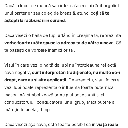
Dacă la locul de muncă sau într-o afacere ai rănit orgoliul
unui partener sau coleg de breaslă, atunci poți să
te
aștepți la răzbunări în curând
.
Dacă visezi o haită de lupi urlând în preajma ta, reprezintă
vorbe foarte urâte spuse la adresa ta de către cineva
. Să
te păzești de vorbele inamicilor tăi.
Visul în care vezi o haită de lupi nu întotdeauna reflectă
ceva negativ;
sunt interpretări tradiționale, nu multe ce-i
drept, care au și alte explicații
. De exemplu, visul în care
vezi lupi poate reprezenta o influență foarte puternică
masculină, simbolizează principiul posesiunii și al
conducătorului, conducătorul unui grup, arată putere și
măreție în același timp.
Dacă visezi așa ceva, este foarte posibil ca
în viața reală