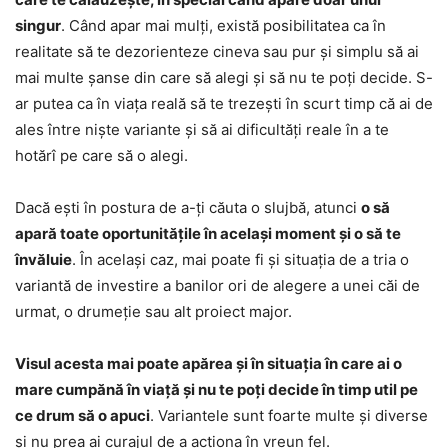
singur
. Când apar mai mulți, există posibilitatea ca în
realitate să te dezorienteze cineva sau pur și simplu să ai
mai multe șanse din care să alegi și să nu te poți decide. S-
ar putea ca în viața reală să te trezești în scurt timp că ai de
ales între niște variante și să ai dificultăți reale în a te
hotărî pe care să o alegi.
Dacă ești în postura de a-ți căuta o slujbă, atunci
o să
apară toate oportunitățile în același moment și o să te
învăluie
. În același caz, mai poate fi și situația de a tria o
variantă de investire a banilor ori de alegere a unei căi de
urmat, o drumeție sau alt proiect major.
Visul acesta mai poate apărea și în situația în care ai o
mare cumpănă în viață și nu te poți decide în timp util pe
ce drum să o apuci
. Variantele sunt foarte multe și diverse
și nu prea ai curajul de a acționa în vreun fel.