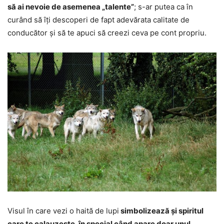
să ai nevoie de asemenea „talente”
; s-ar putea ca în
curând să îți descoperi de fapt adevărata calitate de
conducător și să te apuci să creezi ceva pe cont propriu.
Visul în care vezi o haită de lupi
simbolizează și spiritul
care te calauzește, în special când apare doar unul