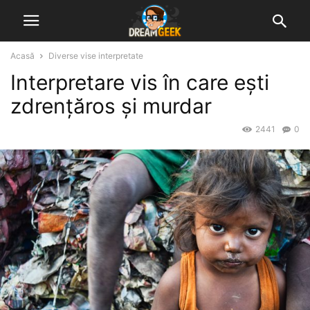
Acasă
Diverse vise interpretate
Interpretare vis în care ești
zdrențăros și murdar
2441
0