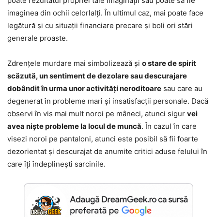
poate rezultatul propriei tale imaginații sau poate să fie
imaginea din ochii celorlalți. În ultimul caz, mai poate face
legătură și cu situații financiare precare și boli ori stări
generale proaste.
Zdrențele murdare mai simbolizează și
o stare de spirit
scăzută, un sentiment de dezolare sau descurajare
dobândit în urma unor activități neroditoare
sau care au
degenerat în probleme mari și insatisfacții personale. Dacă
observi în vis mai mult noroi pe mâneci, atunci sigur
vei
avea niște probleme la locul de muncă
. În cazul în care
visezi noroi pe pantaloni, atunci este posibil să fii foarte
dezorientat și descurajat de anumite critici aduse felului în
care îți îndeplinești sarcinile.