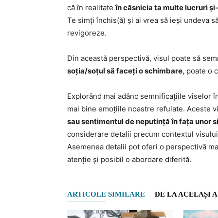
că în realitate
în căsnicia ta multe lucruri ș
Te simți închis(ă) și ai vrea să ieși undeva s
revigoreze.
Din această perspectivă, visul poate să semn
soția/soțul să faceți o schimbare
, poate o 
Explorând mai adânc semnificațiile viselor î
mai bine emoțiile noastre refulate. Aceste vi
sau sentimentul de neputință în fața unor sit
considerare detalii precum contextul visulu
Asemenea detalii pot oferi o perspectivă mai
atenție și posibil o abordare diferită.
ARTICOLE SIMILARE
DE LA ACELAȘI 