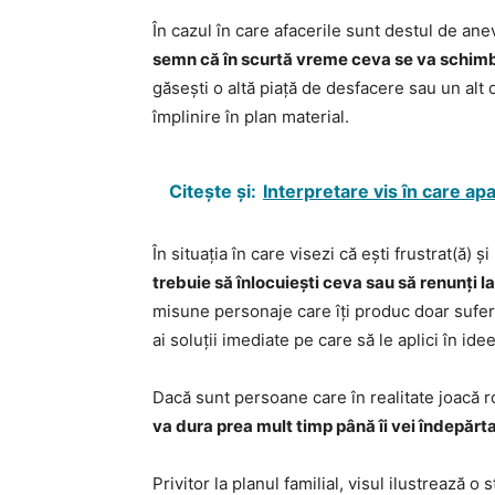
În cazul în care afacerile sunt destul de ane
semn că în scurtă vreme ceva se va schimba 
găsești o altă piață de desfacere sau un alt
împlinire în plan material.
Citește și:
Interpretare vis în care apa
În situația în care visezi că ești frustrat(ă) ș
trebuie să înlocuiești ceva sau să renunți la
misune personaje care îți produc doar suferi
ai soluții imediate pe care să le aplici în i
Dacă sunt persoane care în realitate joacă r
va dura prea mult timp până îi vei îndepărt
Privitor la planul familial, visul ilustrează o