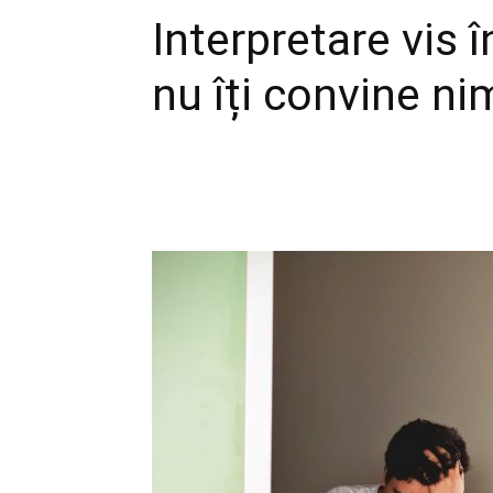
Interpretare vis î
nu îți convine ni