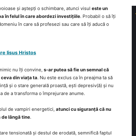
voioase și aștepți o schimbare, atunci visul
este un
în felul în care abordezi investițiile
. Probabil o să îți
 domeniu în care să profesezi sau care să îți aducă o
re Iisus Hristos
i nimic nu îți convine,
s-ar putea să fie un semnal că
 ceva din viața ta
. Nu este exclus ca în preajma ta să
nță și o stare generală proastă, ești depresiv(ă) și nu
deea de a transforma o împrejurare anume.
olul de vampiri energetici,
atunci cu siguranță că nu
a de lângă tine
.
 stare tensionată și destul de erodată, semnifică faptul