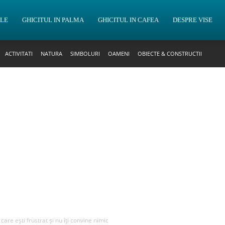
OLE
GHICITUL IN PALMA
GHICITUL IN CAFEA
DESPRE VISE
ACTIVITATI
NATURA
SIMBOLURI
OAMENI
OBIECTE & CONSTRUCTII
 care ești frustrat și nu îți convine nimic