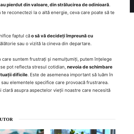
i-au pierdut din valoare, din strălucirea de odinioară
.
ă te reconectezi la o altă energie, ceva care poate să te
ifice faptul că
o să vă decideți împreună cu
călătorie sau o vizită la cineva din departare.
n care suntem frustrați și nemulțumiți, putem înțelege
se pot reflecta stresul cotidian,
nevoia de schimbare
uații dificile
. Este de asemenea important să luăm în
i sau elementele specifice care provoacă frustrarea.
 clară asupra aspectelor vieții noastre care necesită
AUTOR