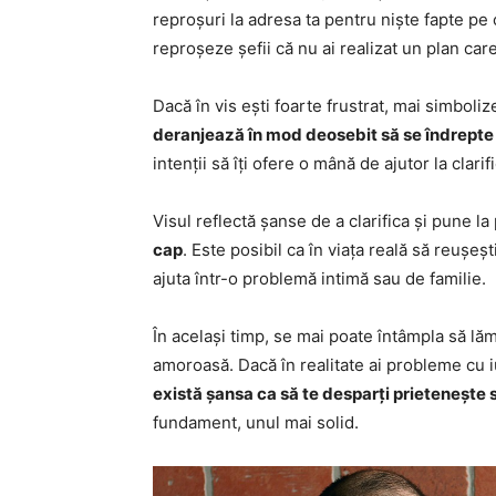
reproșuri la adresa ta pentru niște fapte pe ca
reproșeze șefii că nu ai realizat un plan care,
Dacă în vis ești foarte frustrat, mai simboliz
deranjează în mod deosebit să se îndrepte
intenții să îți ofere o mână de ajutor la clari
Visul reflectă șanse de a clarifica și pune l
cap
. Este posibil ca în viața reală să reușeșt
ajuta într-o problemă intimă sau de familie.
În același timp, se mai poate întâmpla să lăm
amoroasă. Dacă în realitate ai probleme cu iu
există șansa ca să te desparți prietenește 
fundament, unul mai solid.