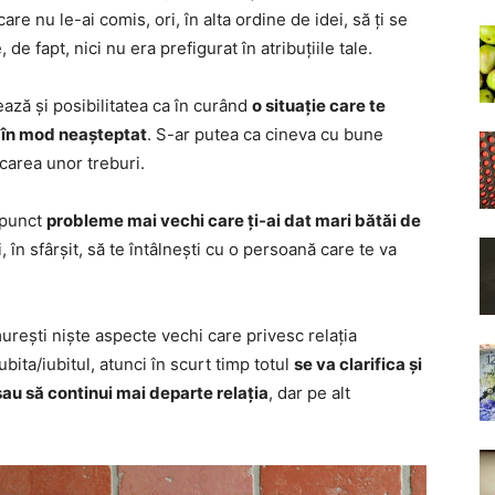
re nu le-ai comis, ori, în alta ordine de idei, să ți se
 de fapt, nici nu era prefigurat în atribuțiile tale.
ează și posibilitatea ca în curând
o situație care te
 în mod neașteptat
. S-ar putea ca cineva cu bune
ficarea unor treburi.
a punct
probleme mai vechi care ți-ai dat mari bătăi de
i, în sfârșit, să te întâlnești cu o persoană care te va
urești niște aspecte vechi care privesc relația
bita/iubitul, atunci în scurt timp totul
se va clarifica și
sau să continui mai departe relația
, dar pe alt