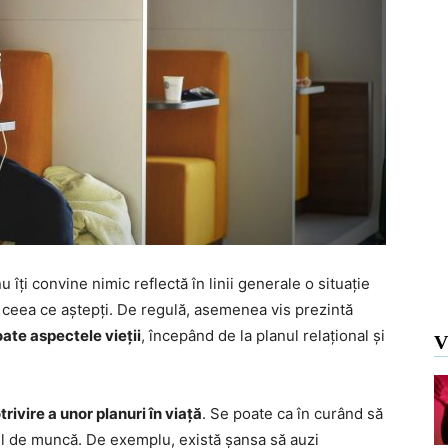
nu îți convine nimic reflectă în linii generale o situație
ă ceea ce aștepți. De regulă, asemenea vis prezintă
ate aspectele vieții
, începând de la planul relațional și
V
rivire a unor planuri în viață
. Se poate ca în curând să
cul de muncă. De exemplu, există șansa să auzi