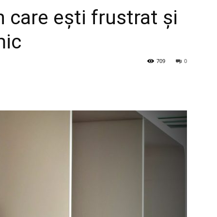
n care ești frustrat și
mic
709
0