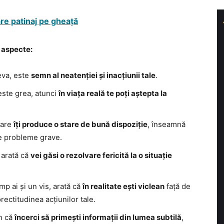
are patinaj pe gheață
a aspecte:
eva, este
semn al neatenției și inacțiunii tale
.
 este grea, atunci
în viața reală te poți aștepta la
 care
îți produce o stare de bună dispoziție
, înseamnă
ite probleme grave.
 arată că
vei găsi o rezolvare fericită la o situație
mp ai și un vis, arată că
în realitate ești viclean
față de
ectitudinea acțiunilor tale.
mn că
încerci să primești informații din lumea subtilă
,