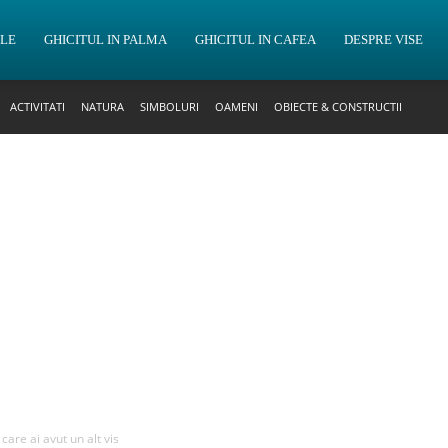
OLE
GHICITUL IN PALMA
GHICITUL IN CAFEA
DESPRE VISE
ACTIVITATI
NATURA
SIMBOLURI
OAMENI
OBIECTE & CONSTRUCTII
 care ai avut un alt vis