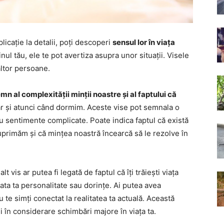
licație la detalii, poți descoperi
sensul lor în viața
ul tău, ele te pot avertiza asupra unor situații. Visele
 altor persoane.
mn al complexității minții noastre și al faptului că
ar și atunci când dormim. Aceste vise pot semnala o
au sentimente complicate. Poate indica faptul că există
primăm și că mințea noastră încearcă să le rezolve în
lt vis ar putea fi legată de faptul că îți trăiești viața
ta ta personalitate sau dorințe. Ai putea avea
u te simți conectat la realitatea ta actuală. Această
i în considerare schimbări majore în viața ta.