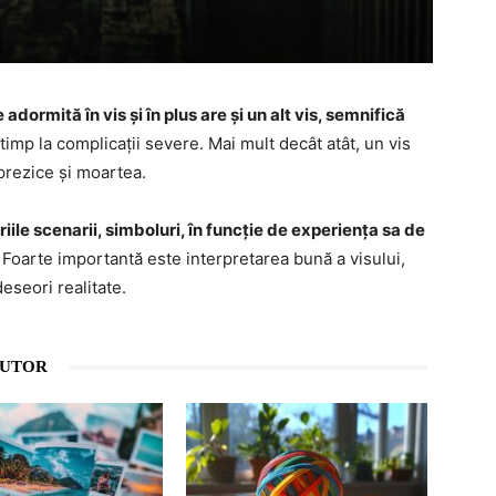
dormită în vis și în plus are și un alt vis, semnifică
timp la complicații severe. Mai mult decât atât, un vis
prezice și moartea.
ile scenarii, simboluri, în funcție de experiența sa de
. Foarte importantă este interpretarea bună a visului,
eseori realitate.
AUTOR