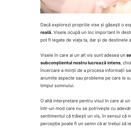
Dacă explorezi propriile vise și găsești o exp
reală.
Visele ocupă un loc important în destin
pot fi legate de viața ta, dar și de destinele
Visele în care ai un alt vis sunt adesea un
se
subconștientul nostru lucrează intens
, chi
încercare a minții de a procesa informații s
anumite aspecte sau probleme pe care le su
timpul somnului.
O altă interpretare pentru visul în care ai un a
într-un mod care nu se potrivește cu adevăra
sentimentul că trăiești un vis, în sensul că n
percepție poate fi un semn că ar trebui să ie