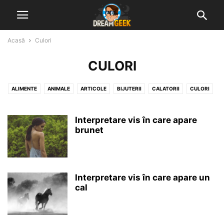
Acasă
Culori
CULORI
ALIMENTE
ANIMALE
ARTICOLE
BIJUTERII
CALATORII
CULORI
DIVERSE VISE INTERPRETATE
GHICITUL IN CAFEA
GHICITUL IN PALMA
MUNCA & ACTIVITATI
NATURA
NUMERE, LITERE & SEMNE
Interpretare vis în care apare
brunet
OAMENI & STARI UMANE
OBIECTE & CONSTRUCTII
Interpretare vis în care apare un
cal