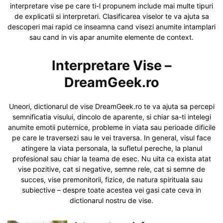
interpretare vise pe care ti-l propunem include mai multe tipuri
de explicatii si interpretari. Clasificarea viselor te va ajuta sa
descoperi mai rapid ce inseamna cand visezi anumite intamplari
sau cand in vis apar anumite elemente de context.
Interpretare Vise –
DreamGeek.ro
Uneori, dictionarul de vise DreamGeek.ro te va ajuta sa percepi
semnificatia visului, dincolo de aparente, si chiar sa-ti intelegi
anumite emotii puternice, probleme in viata sau perioade dificile
pe care le traversezi sau le vei traversa. In general, visul face
atingere la viata personala, la sufletul pereche, la planul
profesional sau chiar la teama de esec. Nu uita ca exista atat
vise pozitive, cat si negative, semne rele, cat si semne de
succes, vise premonitorii, fizice, de natura spirituala sau
subiective – despre toate acestea vei gasi cate ceva in
dictionarul nostru de vise.