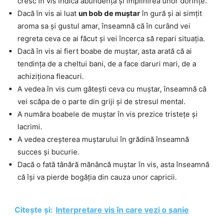
cresc în vis indică abundență și împlinirea unor dorințe.
Dacă în vis ai luat
un bob de muștar
în gură și ai simțit
aroma sa și gustul amar, înseamnă că în curând vei
regreta ceva ce ai făcut și vei încerca să repari situația.
Dacă în vis ai fiert boabe de muștar, asta arată că ai
tendința de a cheltui bani, de a face daruri mari, de a
achiziționa fleacuri.
A vedea în vis cum gătești ceva cu muștar, înseamnă că
vei scăpa de o parte din griji și de stresul mental.
A număra boabele de muștar în vis prezice tristețe și
lacrimi.
A vedea creșterea muștarului în grădină înseamnă
succes și bucurie.
Dacă o fată tânără mănâncă muștar în vis, asta înseamnă
că își va pierde bogăția din cauza unor capricii.
Citește și:
Interpretare vis în care vezi o sanie