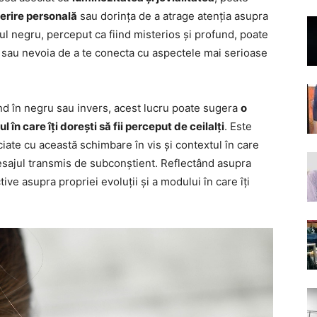
perire personală
sau dorința de a atrage atenția asupra
rul negru, perceput ca fiind misterios și profund, poate
 sau nevoia de a te conecta cu aspectele mai serioase
ond în negru sau invers, acest lucru poate sugera
o
 în care îți dorești să fii perceput de ceilalți
. Este
ciate cu această schimbare în vis și contextul în care
esajul transmis de subconștient. Reflectând asupra
ve asupra propriei evoluții și a modului în care îți