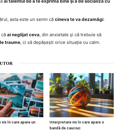
că
ai talentul de a te exprima bine și a de socializa cu
 părul, asta este un semn că
cineva te va dezamăgi
.
ă că
ai neglijat ceva
, din anxietate și că trebuie să
ă de traume
, ci să depășești orice situație cu calm.
AUTOR
 vis în care apare un
Interpretare vis în care apare o
bandă de cauciuc