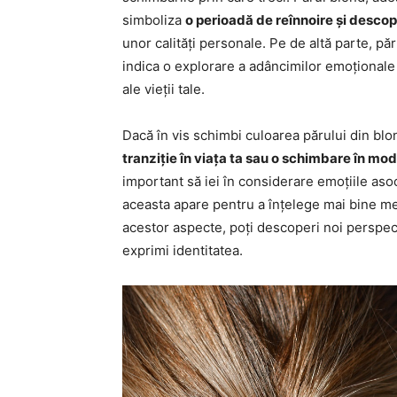
simboliza
o perioadă de reînnoire și desco
unor calități personale. Pe de altă parte, pă
indica o explorare a adâncimilor emoționale
ale vieții tale.
Dacă în vis schimbi culoarea părului din bl
tranziție în viața ta sau o schimbare în modul
important să iei în considerare emoțiile aso
aceasta apare pentru a înțelege mai bine m
acestor aspecte, poți descoperi noi perspecti
exprimi identitatea.