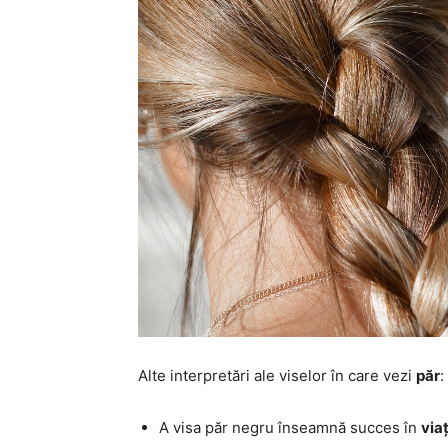
Alte interpretări ale viselor în care vezi
păr
:
A visa păr negru înseamnă succes în
via