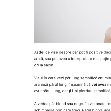
Astfel de vise despre păr pot fi pozitive da
arată, sau pot avea o interpretare mai puțin
ori la salon.
Visul în care vezi păr lung semnifică anumi
aranjezi părul lung, înseamnă că
vei avea mu
avut părul lung, dar ți l-ai pierdut, semnifică
A vedea păr blond sau negru în vis poate ref
schimbările prin care treci. Părul blond, ad