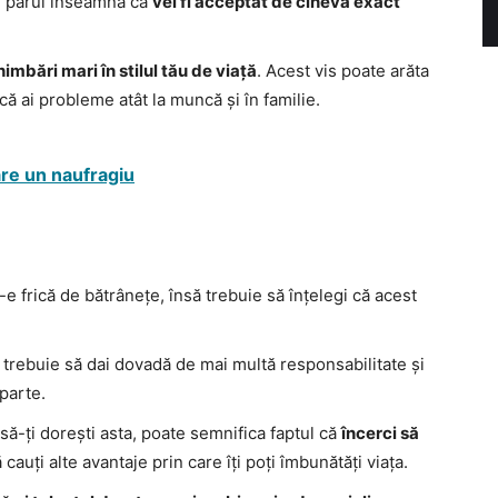
nzi părul înseamnă că
vei fi acceptat de cineva exact
imbări mari în stilul tău de viață
. Acest vis poate arăta
i că ai probleme atât la muncă și în familie.
are un naufragiu
i-e frică de bătrânețe, însă trebuie să înțelegi că acest
ă trebuie să dai dovadă de mai multă responsabilitate și
 parte.
 să-ți dorești asta, poate semnifica faptul că
încerci să
 cauți alte avantaje prin care îți poți îmbunătăți viața.