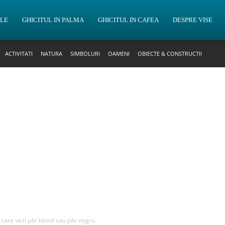
OLE
GHICITUL IN PALMA
GHICITUL IN CAFEA
DESPRE VISE
ACTIVITATI
NATURA
SIMBOLURI
OAMENI
OBIECTE & CONSTRUCTII
n care vezi păr blond sau păr negru