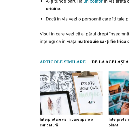
A-ți tunde părul la
un coafor
în vis arată 
oricine
.
Dacă în vis vezi o persoană care îți taie
Visul în care vezi că ai părul drept înseamn
înțelegi că în viață
nu trebuie să-ți fie fric
ARTICOLE SIMILARE
DE LA ACELAȘI 
Interpretare vis în care apare o
Interpretare
caricatură
pliant