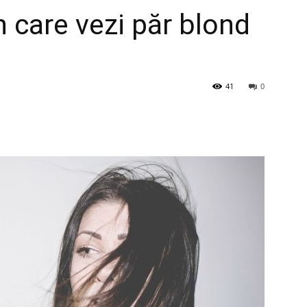
în care vezi păr blond
41
0