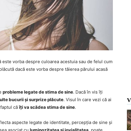
că este vorba despre culoarea acestuia sau de felul cum
 plăcută dacă este vorba despre tăierea părului acasă
te
probleme legate de stima de sine
. Dacă în vis îți
lte bucurii și surprize plăcute
. Visul în care vezi că ai
V
 faptul că
îți va scădea stima de sine
.
lecta aspecte legate de identitate, percepția de sine și
esea asociat cu
luminozitatea și jovialitatea
, poate