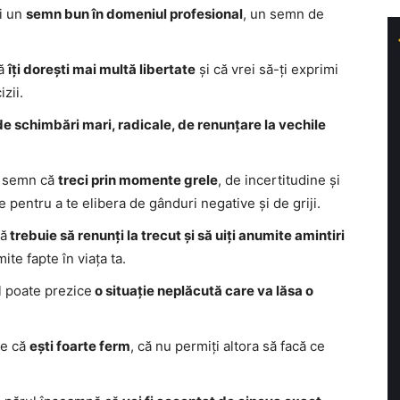
și un
semn bun în domeniul profesional
, un semn de
că
îți dorești mai multă libertate
și că vrei să-ți exprimi
izii.
e schimbări mari, radicale, de renunțare la vechile
un semn că
treci prin momente grele
, de incertitudine și
 pentru a te elibera de gânduri negative și de griji.
că
trebuie să renunți la trecut și să uiți anumite amintiri
te fapte în viața ta.
ul poate prezice
o situație neplăcută care va lăsa o
ce că
ești foarte ferm
, că nu permiți altora să facă ce