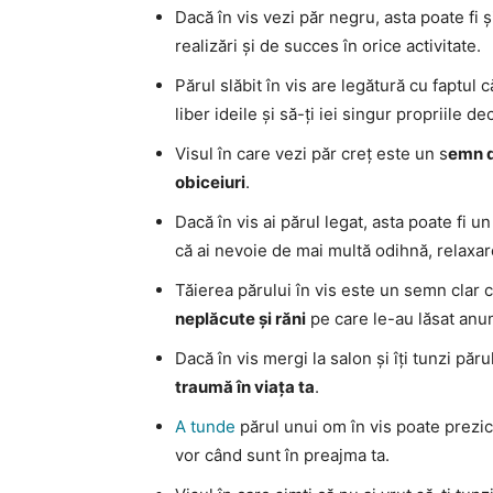
Dacă în vis vezi păr negru, asta poate fi 
realizări și de succes în orice activitate.
Părul slăbit în vis are legătură cu faptul 
liber ideile și să-ți iei singur propriile dec
Visul în care vezi păr creț este un s
emn d
obiceiuri
.
Dacă în vis ai părul legat, asta poate fi 
că ai nevoie de mai multă odihnă, relaxare
Tăierea părului în vis este un semn clar 
neplăcute și răni
pe care le-au lăsat anumi
Dacă în vis mergi la salon și îți tunzi păr
traumă în viața ta
.
A tunde
părul unui om în vis poate prezi
vor când sunt în preajma ta.