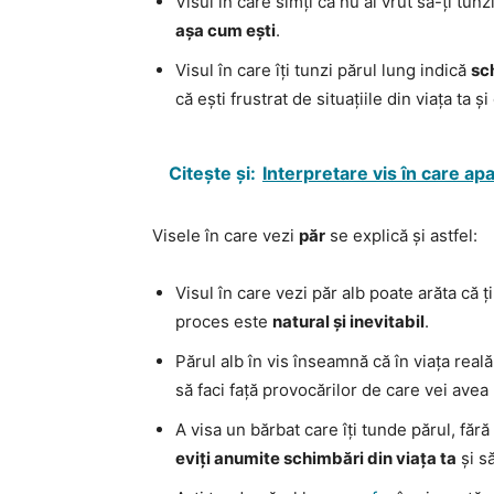
Visul în care simți că nu ai vrut să-ți tu
așa cum ești
.
Visul în care îți tunzi părul lung indică
sch
că ești frustrat de situațiile din viața ta ș
Citește și:
Interpretare vis în care ap
Visele în care vezi
păr
se explică și astfel:
Visul în care vezi păr alb poate arăta că ț
proces este
natural și inevitabil
.
Părul alb în vis înseamnă că în viața real
să faci față provocărilor de care vei avea
A visa un bărbat care îți tunde părul, fără
eviți anumite schimbări din viața ta
și să