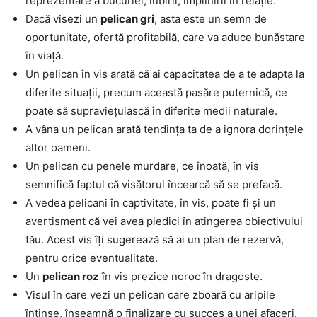
reprezentare a bucuriei, iubirii, împlinirii în relație.
Dacă visezi un
pelican gri
, asta este un semn de
oportunitate, ofertă profitabilă, care va aduce bunăstare
în viață.
Un pelican în vis arată că ai capacitatea de a te adapta la
diferite situații, precum această pasăre puternică, ce
poate să supraviețuiască în diferite medii naturale.
A vâna un pelican arată tendința ta de a ignora dorințele
altor oameni.
Un pelican cu penele murdare, ce înoată, în vis
semnifică faptul că visătorul încearcă să se prefacă.
A vedea pelicani în captivitate, în vis, poate fi și un
avertisment că vei avea piedici în atingerea obiectivului
tău. Acest vis îți sugerează să ai un plan de rezervă,
pentru orice eventualitate.
Un
pelican roz
în vis prezice noroc în dragoste.
Visul în care vezi un pelican care zboară cu aripile
întinse, înseamnă o finalizare cu succes a unei afaceri.