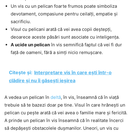
Un vis cu un pelican foarte frumos poate simboliza
devotament, compasiune pentru ceilalți, empatie și
sacrificiu.
Visul cu pelicani arată că vei avea copii deștepți,
deoarece aceste păsări sunt asociate cu inteligența.
A ucide un pelican
în vis semnifică faptul că vei fi dur
față de oameni, fără a simți nicio remușcare.
Citește și:
Interpretare vis în care ești într-o
clădire și nu îi găsești ieșirea
A vedea un pelican în
deltă
, în vis, înseamnă că în viață
trebuie să te bazezi doar pe tine. Visul în care hrănești un
pelican cu pește arată că vei avea o familie mare și fericită.
A prinde un pelican în vis înseamnă că în realitate încerci
să depășești obstacolele dușmanilor. Uneori, un vis cu