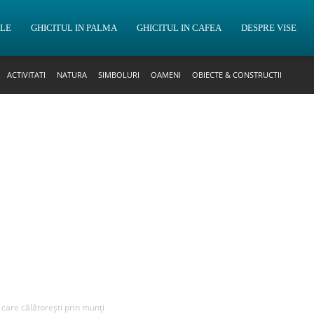
OLE
GHICITUL IN PALMA
GHICITUL IN CAFEA
DESPRE VISE
ACTIVITATI
NATURA
SIMBOLURI
OAMENI
OBIECTE & CONSTRUCTII
n care călătorești prin munți