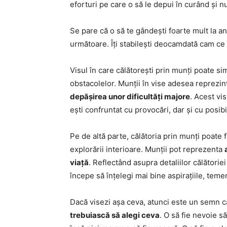
eforturi pe care o să le depui în curând și 
Se pare că o să te gândești foarte mult la a
următoare. Îți stabilești deocamdată cam ce 
Visul în care călătorești prin munți poate si
obstacolelor. Munții în vise adesea reprezi
depășirea unor dificultăți majore
. Acest vi
ești confruntat cu provocări, dar și cu posibil
Pe de altă parte, călătoria prin munți poate f
explorării interioare. Munții pot reprezenta
viață
. Reflectând asupra detaliilor călătoriei
începe să înțelegi mai bine aspirațiile, temeri
Dacă visezi așa ceva, atunci este un semn 
trebuiască să alegi ceva
. O să fie nevoie s