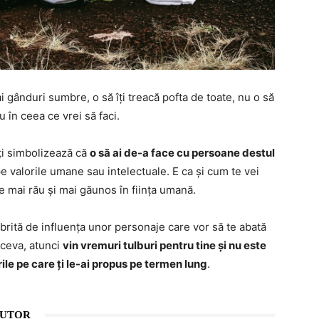
 gânduri sumbre, o să îți treacă pofta de toate, nu o să
u în ceea ce vrei să faci.
ți simbolizează că
o să ai de-a face cu persoane destul
e valorile umane sau intelectuale. E ca și cum te vei
e mai rău și mai găunos în ființa umană.
mbrită de influența unor personaje care vor să te abată
 ceva, atunci
vin vremuri tulburi pentru tine și nu este
ile pe care ți le-ai propus pe termen lung
.
AUTOR