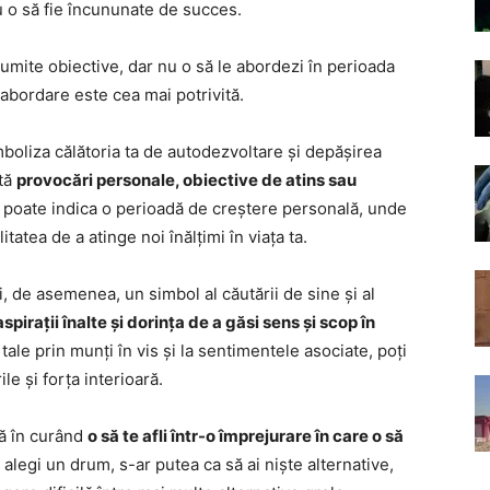
nu o să fie încununate de succes.
numite obiective, dar nu o să le abordezi în perioada
abordare este cea mai potrivită.
mboliza călătoria ta de autodezvoltare și depășirea
ntă
provocări personale, obiective de atins sau
s poate indica o perioadă de creștere personală, unde
itatea de a atinge noi înălțimi în viața ta.
i, de asemenea, un simbol al căutării de sine și al
aspirații înalte și dorința de a găsi sens și scop în
 tale prin munți în vis și la sentimentele asociate, poți
le și forța interioară.
că în curând
o să te afli într-o împrejurare în care o să
ă alegi un drum, s-ar putea ca să ai niște alternative,