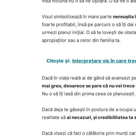
însă niciuna nu o să fie ușoară. O să fie o al
Visul simbolizează în mare parte
nereușita 
foarte profitabil, însă pe parcurs o să îți dai 
urmezi planul inițial. O să te lovești de obsta
apropiaților sau a celor din familia ta.
Citește și:
Interpretare vis în care tr
Dacă în viața reală ai de gând să avansezi p
mai greu, deoarece se pare că nu vei trece 
Nu o să îți iasă din prima ceea ce planuiești.
Dacă deja te găsești în postura de a ocupa un
realitate să
ai necazuri, și credibilitatea ta 
Dacă visezi că faci o călătorie prin munți car