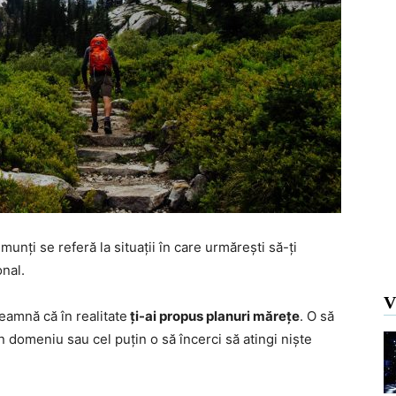
munți se referă la situații în care urmărești să-ți
onal.
V
seamnă că în realitate
ți-ai propus planuri mărețe
. O să
un domeniu sau cel puțin o să încerci să atingi niște