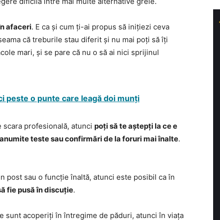
egere dificilă între mai multe alternative grele.
în afaceri
. E ca și cum ți-ai propus să inițiezi ceva
seama că treburile stau diferit și nu mai poți să îți
cole mari, și se pare că nu o să ai nici sprijinul
eci peste o punte care leagă doi munți
e scara profesională, atunci
poți să te aștepți la ce e
anumite teste sau confirmări de la foruri mai înalte
.
 post sau o funcție înaltă, atunci este posibil ca în
să fie pusă în discuție
.
e sunt acoperiți în întregime de păduri, atunci în viața