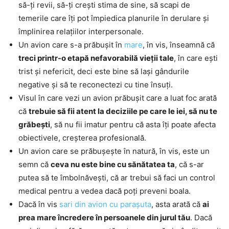
să-ți revii, să-ți crești stima de sine, să scapi de
temerile care îți pot împiedica planurile în derulare și
împlinirea relațiilor interpersonale.
Un avion care s-a prăbușit în
mare
, în vis, înseamnă că
treci printr-o etapă nefavorabilă vieții tale
, în care ești
trist și nefericit, deci este bine să lași gândurile
negative și să te reconectezi cu tine însuți.
Visul în care vezi un avion prăbușit care a luat foc arată
că
trebuie să fii atent la deciziile pe care le iei, să nu te
grăbești
, să nu fii imatur pentru că asta îți poate afecta
obiectivele, creșterea profesională.
Un avion care se prăbușește în natură, în vis, este un
semn că
ceva nu este bine cu sănătatea ta
, că s-ar
putea să te îmbolnăvești, că ar trebui să faci un control
medical pentru a vedea dacă poți preveni boala.
Dacă în vis
sari din avion cu parașuta
, asta arată că
ai
prea mare încredere în persoanele din jurul tău
. Dacă