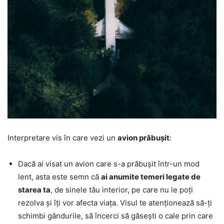
Interpretare vis în care vezi un
avion prăbușit
:
Dacă ai visat un avion care s-a prăbușit într-un mod
lent, asta este semn că
ai anumite temeri legate de
starea ta
, de sinele tău interior, pe care nu le poți
rezolva și îți vor afecta viața. Visul te atenționează să-ți
schimbi gândurile, să încerci să găsești o cale prin care