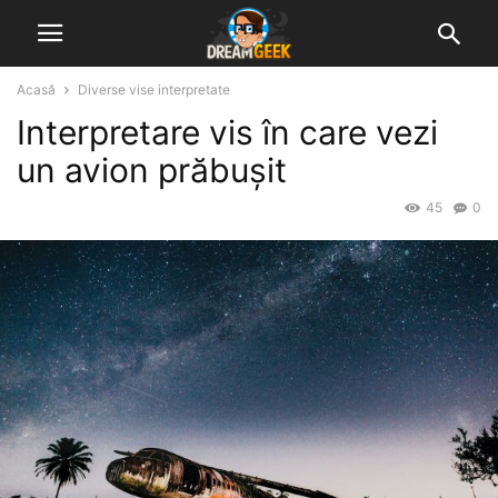
Acasă
Diverse vise interpretate
Interpretare vis în care vezi
un avion prăbușit
45
0