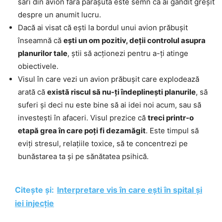
sari din avion fără parașută este semn că ai gândit greșit
despre un anumit lucru.
Dacă ai visat că ești la bordul unui avion prăbușit
înseamnă că
ești un om pozitiv, deții controlul asupra
planurilor tale
, știi să acționezi pentru a-ți atinge
obiectivele.
Visul în care vezi un avion prăbușit care explodează
arată că
există riscul să nu-ți îndeplinești planurile
, să
suferi și deci nu este bine să ai idei noi acum, sau să
investești în afaceri. Visul prezice că
treci printr-o
etapă grea în care poți fi dezamăgit
. Este timpul să
eviți stresul, relațiile toxice, să te concentrezi pe
bunăstarea ta și pe sănătatea psihică.
Citește și:
Interpretare vis în care ești în spital și
iei injecție