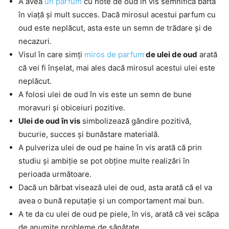
A avea
un parfum
cu note de oud în vis semnifică baftă
în viață și mult succes. Dacă mirosul acestui parfum cu
oud este neplăcut, asta este un semn de trădare și de
necazuri.
Visul în care simți
miros de parfum
de ulei de oud
arată
că vei fi înșelat, mai ales dacă mirosul acestui ulei este
neplăcut.
A folosi ulei de oud în vis este un semn de bune
moravuri și obiceiuri pozitive.
Ulei de oud în vis
simbolizează gândire pozitivă,
bucurie, succes și bunăstare materială.
A pulveriza ulei de oud pe haine în vis arată că prin
studiu și ambiție se pot obține multe realizări în
perioada următoare.
Dacă un bărbat visează ulei de oud, asta arată că el va
avea o bună reputație și un comportament mai bun.
A te da cu ulei de oud pe piele, în vis, arată că vei scăpa
de anumite probleme de sănătate.