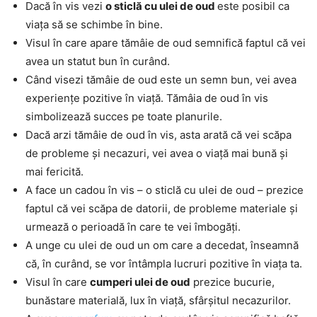
Dacă în vis vezi
o sticlă cu ulei de oud
este posibil ca
viața să se schimbe în bine.
Visul în care apare tămâie de oud semnifică faptul că vei
avea un statut bun în curând.
Când visezi tămâie de oud este un semn bun, vei avea
experiențe pozitive în viață. Tămâia de oud în vis
simbolizează succes pe toate planurile.
Dacă arzi tămâie de oud în vis, asta arată că vei scăpa
de probleme și necazuri, vei avea o viață mai bună și
mai fericită.
A face un cadou în vis – o sticlă cu ulei de oud – prezice
faptul că vei scăpa de datorii, de probleme materiale și
urmează o perioadă în care te vei îmbogăți.
A unge cu ulei de oud un om care a decedat, înseamnă
că, în curând, se vor întâmpla lucruri pozitive în viața ta.
Visul în care
cumperi ulei de oud
prezice bucurie,
bunăstare materială, lux în viață, sfârșitul necazurilor.