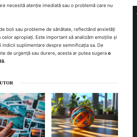
care necesită atenție imediată sau o problemă care nu
e boli sau probleme de sănătate, reflectând anxietăți
a celor apropiați. Este important să analizăm emoțiile și
i indicii suplimentare despre semnificația sa. De
nte de urgență sau durere, acesta ar putea sugera
o
dă
.
AUTOR