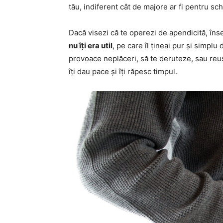
tău, indiferent cât de majore ar fi pentru sch
Dacă visezi că te operezi de apendicită, în
nu îți era util
, pe care îl țineai pur și simplu
provoace neplăceri, să te deruteze, sau reu
îți dau pace și îți răpesc timpul.