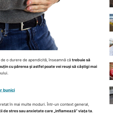
tă de o durere de apendicită, înseamnă că
trebuie să
puțin cu părerea și astfel poate vei reuși să câștigi mai
ului.
r bunici
pretat în mai multe moduri. Într-un context general,
ții de stres sau anxietate care „inflamează” viața ta
.