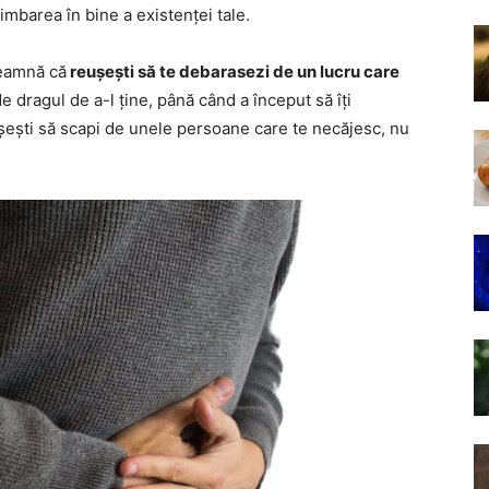
imbarea în bine a existenței tale.
seamnă că
reușești să te debarasezi de un lucru care
 de dragul de a-l ține, până când a început să îți
șești să scapi de unele persoane care te necăjesc, nu