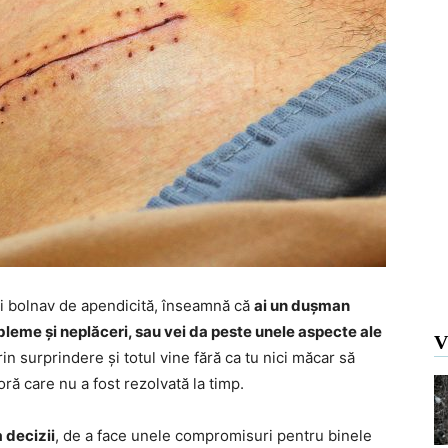
ști bolnav de apendicită, înseamnă că
ai un dușman
bleme și neplăceri, sau vei da peste unele aspecte ale
V
prin surprindere și totul vine fără ca tu nici măcar să
oră care nu a fost rezolvată la timp.
a decizii
, de a face unele compromisuri pentru binele