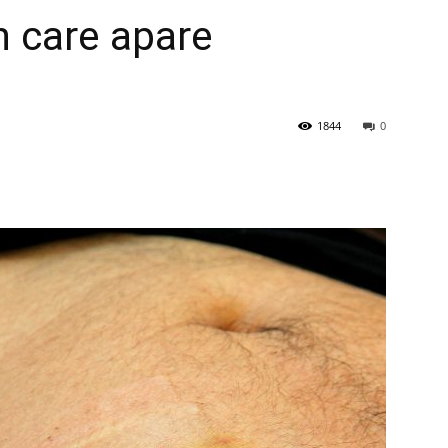
în care apare
1844
0