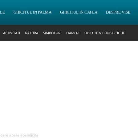
OLE
GHICITUL IN PALMA
GHICITUL IN CAFEA
DESPRE VISE
ACTIVITATI
NATURA
SIMBOLURI
OAMENI
OBIECTE & CONSTRUCTII
n care apare apendicita