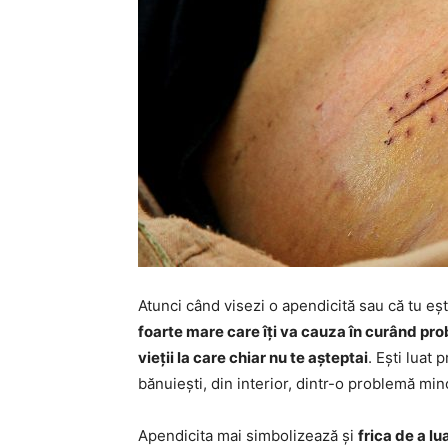
Atunci când visezi o apendicită sau că tu e
foarte mare care îți va cauza în curând pro
vieții la care chiar nu te așteptai
. Ești luat 
bănuiești, din interior, dintr-o problemă min
Apendicita mai simbolizează și
frica de a lu