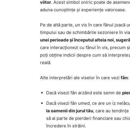
viitor
. Acest simbol oniric poate de asemenea
aduna cunoștințe și experiențe valoroase.
Pe de altă parte, un vis în care fânul joacă 
timpului sau de schimbările sezoniere în via
unei perioade și începutul alteia noi, suger
care interacționezi cu fânul în vis, precum și
poți obține indicii despre cum să interprete
reală.
Alte interpretări ale viselor în care vezi
fân
:
Dacă visezi fân arzând este semn de
pie
Dacă visezi fân umed, ce are un iz nelă
la oamenii din jurul tău
, care au tendința 
să ai parte de pierderi financiare sau chia
încredere în străini.