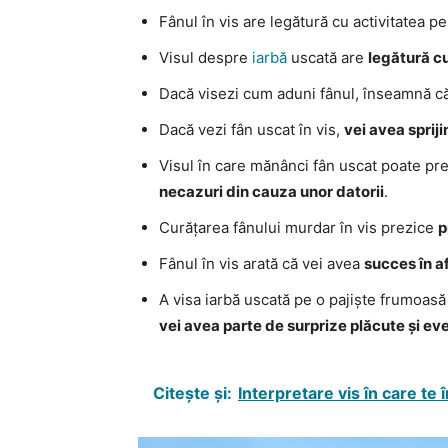
Fânul în vis are legătură cu activitatea 
Visul despre
iarbă
uscată are
legătură c
Dacă visezi cum aduni fânul, înseamnă c
Dacă vezi fân uscat în vis,
vei avea spriji
Visul în care mănânci fân uscat poate pre
necazuri din cauza unor datorii
.
Curățarea fânului murdar în vis prezice
p
Fânul în vis arată că vei avea
succes în af
A visa iarbă uscată pe o pajiște frumoasă
vei avea parte de surprize plăcute și ev
Citește și:
Interpretare vis în care te î