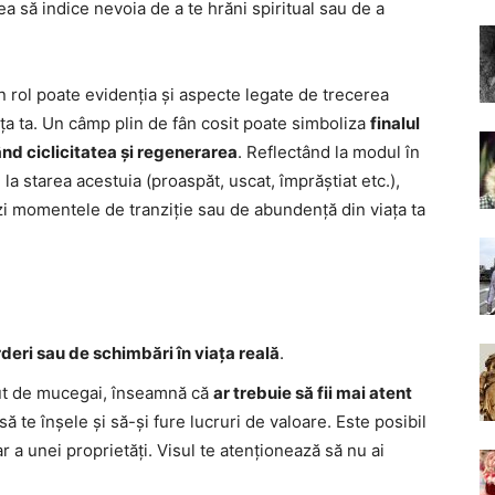
 să indice nevoia de a te hrăni spiritual sau de a
un rol poate evidenția și aspecte legate de trecerea
ța ta. Un câmp plin de fân cosit poate simboliza
finalul
ând ciclicitatea și regenerarea
. Reflectând la modul în
 la starea acestuia (proaspăt, uscat, împrăștiat etc.),
zi momentele de tranziție sau de abundență din viața ta
rderi sau de schimbări în viața reală
.
cut de mucegai, înseamnă că
ar trebuie să fii mai atent
să te înșele și să-și fure lucruri de valoare. Este posibil
r a unei proprietăți. Visul te atenționează să nu ai