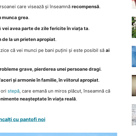
persoanei care visează și înseamnă
recompensă
.
u munca grea
.
ă
vei avea parte de zile fericite în viața ta
.
n de la un prieten apropiat
.
zice că vei munci pe bani puțini și este posibil să
ai
robleme grave, pierderea unei persoane dragi
.
aceri și armonie în familie, în viitorul apropiat
.
 ori
stepă
, care emană un miros plăcut, înseamnă că
enimente neașteptate în viața reală
.
ncalți cu pantofi noi