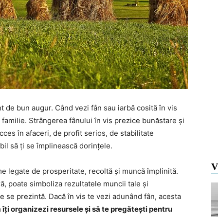
 de bun augur. Când vezi fân sau iarbă cosită în vis
 familie. Strângerea fânului în vis prezice bunăstare și
ces în afaceri, de profit serios, de stabilitate
bil să ți se împlinească dorințele.
V
me legate de prosperitate, recoltă și muncă împlinită.
ră, poate simboliza rezultatele muncii tale și
re se prezintă. Dacă în vis te vezi adunând fân, acesta
ți organizezi resursele și să te pregătești pentru