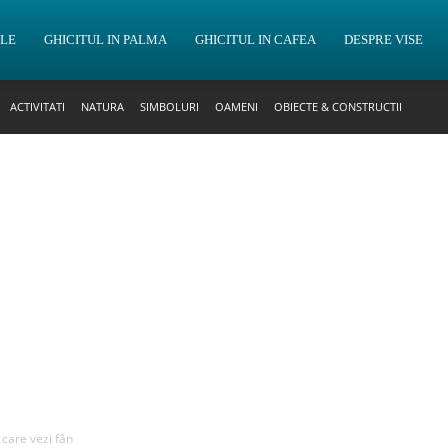
OLE
GHICITUL IN PALMA
GHICITUL IN CAFEA
DESPRE VISE
ACTIVITATI
NATURA
SIMBOLURI
OAMENI
OBIECTE & CONSTRUCTII
 care vezi fân