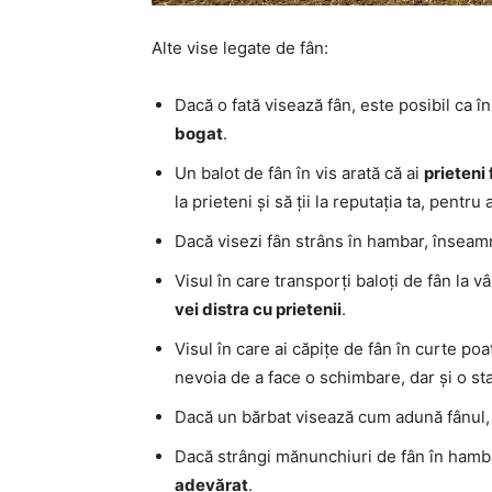
Alte vise legate de fân:
Dacă o fată visează fân, este posibil ca î
bogat
.
Un balot de fân în vis arată că ai
prieteni 
la prieteni și să ții la reputația ta, pentru 
Dacă visezi fân strâns în hambar, însea
Visul în care transporți baloți de fân la 
vei distra cu prietenii
.
Visul în care ai căpițe de fân în curte p
nevoia de a face o schimbare, dar și o st
Dacă un bărbat visează cum adună fânul
Dacă strângi mănunchiuri de fân în hamb
adevărat
.