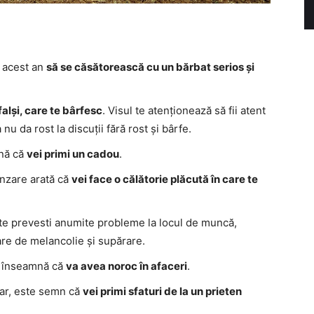
n acest an
să se căsătorească cu un bărbat serios și
falși, care te bârfesc
. Visul te atenționează să fii atent
a nu da rost la discuții fără rost și bârfe.
mnă că
vei primi un cadou
.
vânzare arată că
vei face o călătorie plăcută în care te
oate prevesti anumite probleme la locul de muncă,
are de melancolie și supărare.
, înseamnă că
va avea noroc în afaceri
.
ar, este semn că
vei primi sfaturi de la un prieten