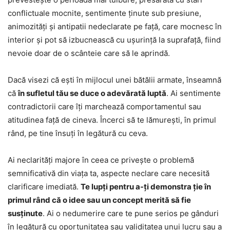
conflictuale mocnite, sentimente ținute sub presiune,
animozități și antipatii nedeclarate pe față, care mocnesc în
interior și pot să izbucnească cu ușurință la suprafață, fiind
nevoie doar de o scânteie care să le aprindă.
Dacă visezi că ești în mijlocul unei bătălii armate, înseamnă
că
în sufletul tău se duce o adevărată luptă
. Ai sentimente
contradictorii care îți marchează comportamentul sau
atitudinea față de cineva. Încerci să te lămurești, în primul
rând, pe tine însuți în legătură cu ceva.
Ai neclarități majore în ceea ce privește o problemă
semnificativă din viața ta, aspecte neclare care necesită
clarificare imediată.
Te lupți pentru a-ți demonstra ție în
primul rând că o idee sau un concept merită să fie
susținute
. Ai o nedumerire care te pune serios pe gânduri
în legătură cu oportunitatea sau validitatea unui lucru sau a