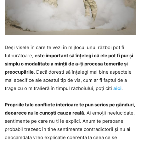
Deși visele în care te vezi în mijlocul unui război pot fi
tulburătoare,
este important să înțelegi că ele pot fi pur și
simplu o modalitate a minții de a-ți procesa temerile și
preocupările
. Dacă dorești să înțelegi mai bine aspectele
mai specifice ale acestui tip de vis, cum ar fi faptul de a
trage cu o mitralieră în timpul războiului, poți citi
aici
.
Propriile tale conflicte interioare te pun serios pe gânduri,
deoarece nu le cunoști cauza reală
. Ai emoții neelucidate,
sentimente pe care nu ți le explici. Anumite persoane
probabil trezesc în tine sentimente contradictorii și nu ai
deocamdată vreo explicație coerentă la ceea ce se