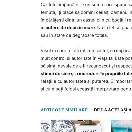
Castelul impunător e un semn care spune că 
temută, îți place să domini ceilalți oameni. Î
împărățești dintr-un castel plin cu bogății r
ai putere de decizie mare
. Nu la fel se poat
sau în stare de degradare totală.
Visul în care te afli într-un castel, ca împăr
mult control și autoritate în viața ta. Este p
să simți nevoia de a fi recunoscut și respec
stimei de sine și a încrederii în propriile tal
relațiile cu autoritatea și puterea. E importa
și cum poți folosi această interpretare pentru
ARTICOLE SIMILARE
DE LA ACELAȘI 