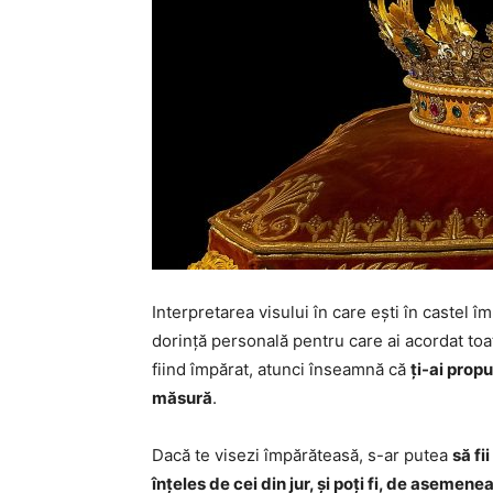
Interpretarea visului în care ești în castel 
dorință personală pentru care ai acordat toat
fiind împărat, atunci înseamnă că
ți-ai prop
măsură
.
Dacă te visezi împărăteasă, s-ar putea
să fi
înțeles de cei din jur, și poți fi, de asemene