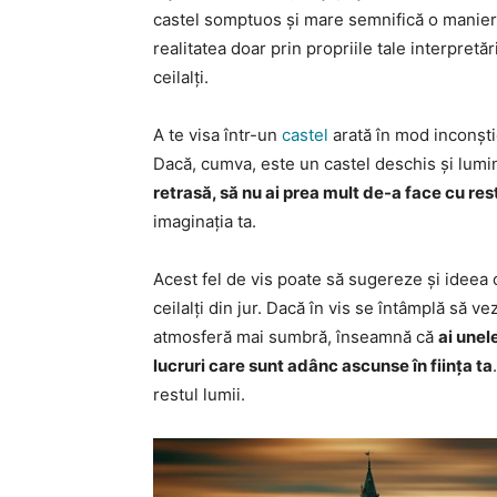
castel somptuos și mare semnifică o manieră
realitatea doar prin propriile tale interpretăr
ceilalți.
A te visa într-un
castel
arată în mod inconști
Dacă, cumva, este un castel deschis și lumin
retrasă, să nu ai prea mult de-a face cu res
imaginația ta.
Acest fel de vis poate să sugereze și ideea
ceilalți din jur. Dacă în vis se întâmplă să ve
atmosferă mai sumbră, înseamnă că
ai unele
lucruri care sunt adânc ascunse în ființa ta
restul lumii.