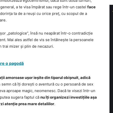
 simbolizează egocentrismul; dacă sunt două turnuri,
n general, a te visa împărat sau rege într-un castel
face
dorința ta de a reuși cu orice preț, cu scopul de a
are.
șor „patologice”, însă nu neapărat într-o contradicție
t. Mai ales astfel de vis se întâlnește la persoanele
n trai mizer și plin de necazuri.
pare o pagodă
ații amoroase ușor ieșite din tiparul obișnuit, adică
un semn că îți dorești o aventură cu o persoană de sex
e ceva aproape magic, neomenesc. Dacă te visezi într-un
r putea sugera faptul că
nu îți organizezi investițiile așa
zi atenție prea mare detaliilor
.