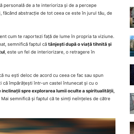
 personală de a te interioriza și de a percepe
i, făcând abstracție de tot ceea ce este în jurul tău, de
ent cum te raportezi față de lume în propria ta viziune.
at, semnifică faptul că
tânjești după o viață tihnită și
tul
, este un fel de interiorizare, o retragere în
 că nu ești deloc de acord cu ceea ce fac sau spun
zi că împărățești într-un castel întunecat și cu o
 inclinații spre explorarea lumii oculte a spiritualității,
. Mai semnifică și faptul că te simți neînțeles de către