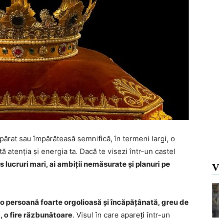
împărat sau împărăteasă semnifică, în termeni largi, o
ă atenția și energia ta. Dacă te visezi într-un castel
us lucruri mari, ai ambiții nemăsurate și planuri pe
V
i o persoană foarte orgolioasă și încăpățânată, greu de
a, o fire răzbunătoare
. Visul în care apareți într-un