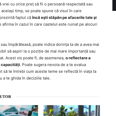
vrei cu orice preț să fii o persoană respectată sau
n același timp, se poate spune că visul în care
eprezintă faptul că
încă ești stăpân pe afacerile tale și
e afirma în cazul în care castelul este ruinat pe alocuri
at sau împărăteasă, poate indica dorința ta de a avea mai
osibil să aspiri la o poziție de mai mare importanță sau
tat. Acest vis poate fi, de asemenea,
o reflectare a
e capacități
. Poate sugera nevoia de a te evalua
nt să te întrebi cum aceste teme se reflectă în viața ta
 a te ghida în deciziile tale.
AUTOR