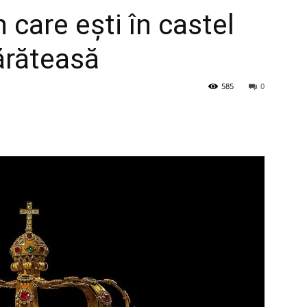
n care ești în castel
ărăteasă
585
0