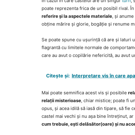
În cazul în care castelul are un singur
turn
,
poate reprezenta frica de un posibil rival. Î
referire și la aspectele materiale
, și anume 
obține mărire și glorie, bogăție și renume m
Se poate spune cu ușurință că are și laturi u
flagrantă cu limitele normale de comportamen
care au avut o copilărie nefericită, au avut u
Citește și:
Interpretare vis în care a
Mai poate semnifica acest vis și posibile
rel
relații misterioase
, chiar mistice; poate fi 
opus, și acea idilă să iasă din tipare, să fi
castel mai vechi și nu așa bine întreținut, a
cum trebuie, ești delăsător(oare) și nu acor