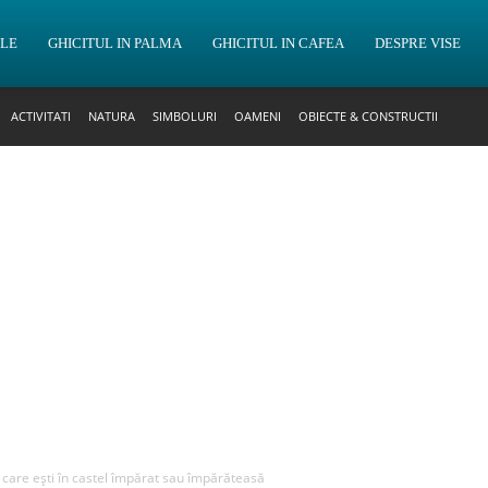
OLE
GHICITUL IN PALMA
GHICITUL IN CAFEA
DESPRE VISE
ACTIVITATI
NATURA
SIMBOLURI
OAMENI
OBIECTE & CONSTRUCTII
n care ești în castel împărat sau împărăteasă