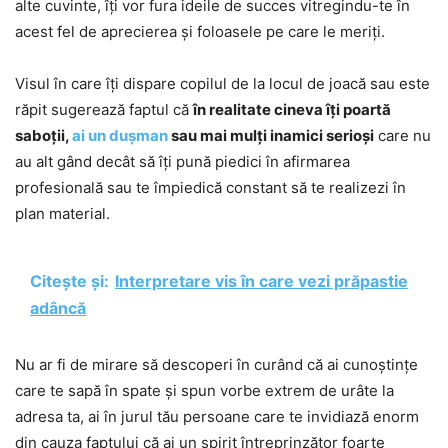
alte cuvinte, îți vor fura ideile de succes vitregindu-te în
acest fel de aprecierea și foloasele pe care le meriți.
Visul în care îți dispare copilul de la locul de joacă sau este
răpit sugerează faptul că
în realitate cineva îți poartă
saboții,
ai un dușman
sau mai mulți inamici serioși
care nu
au alt gând decât să îți pună piedici în afirmarea
profesională sau te împiedică constant să te realizezi în
plan material.
Citește și:
Interpretare vis în care vezi prăpastie
adâncă
Nu ar fi de mirare să descoperi în curând că ai cunoștințe
care te sapă în spate și spun vorbe extrem de urâte la
adresa ta, ai în jurul tău persoane care te invidiază enorm
din cauza faptului că ai un spirit întreprinzător foarte