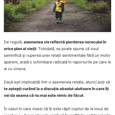
De regulă,
asemenea vis reflectă pierderea norocului în
orice plan al vieții
. Totodată, se poate spune că visul
semnifică și ruperea unei relații sentimentale fără un motiv
aparent, arată o schimbare radicală în raporturile pe care le
ai cu cineva.
Dacă ești implicat(ă) într-o asemenea relație, atunci poți să
te aștepți curând la o discuție absolut uluitoare în care îți
vei da seama că nu mai este nimic de făcut
.
În cazul în care visezi că îți este răpit copilul de la locul de