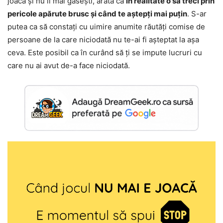
joacă și nu îl mai găsești, arată că
în realitate o să treci prin
pericole apărute brusc și când te aștepți mai puțin
. S-ar
putea ca să constați cu uimire anumite răutăți comise de
persoane de la care niciodată nu te-ai fi așteptat la așa
ceva. Este posibil ca în curând să ți se impute lucruri cu
care nu ai avut de-a face niciodată.