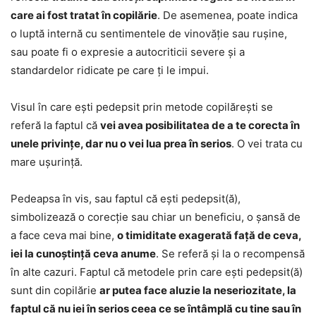
care ai fost tratat în copilărie
. De asemenea, poate indica
o luptă internă cu sentimentele de vinovăție sau rușine,
sau poate fi o expresie a autocriticii severe și a
standardelor ridicate pe care ți le impui.
Visul în care ești pedepsit prin metode copilărești se
referă la faptul că
vei avea posibilitatea de a te corecta în
unele privințe, dar nu o vei lua prea în serios
. O vei trata cu
mare ușurință.
Pedeapsa în vis, sau faptul că ești pedepsit(ă),
simbolizează o corecție sau chiar un beneficiu, o șansă de
a face ceva mai bine,
o timiditate exagerată față de ceva,
iei la cunoștință ceva anume
. Se referă și la o recompensă
în alte cazuri. Faptul că metodele prin care ești pedepsit(ă)
sunt din copilărie
ar putea face aluzie la neseriozitate, la
faptul că nu iei în serios ceea ce se întâmplă cu tine sau în