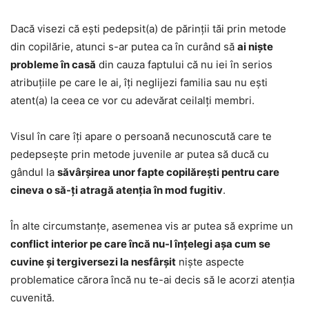
Dacă visezi că ești pedepsit(a) de părinții tăi prin metode
din copilărie, atunci s-ar putea ca în curând să
ai niște
probleme în casă
din cauza faptului că nu iei în serios
atribuțiile pe care le ai, îți neglijezi familia sau nu ești
atent(a) la ceea ce vor cu adevărat ceilalți membri.
Visul în care îți apare o persoană necunoscută care te
pedepsește prin metode juvenile ar putea să ducă cu
gândul la
săvârșirea unor fapte copilărești pentru care
cineva o să-ți atragă atenția în mod fugitiv
.
În alte circumstanțe, asemenea vis ar putea să exprime un
conflict interior pe care încă nu-l înțelegi așa cum se
cuvine și tergiversezi la nesfârșit
niște aspecte
problematice cărora încă nu te-ai decis să le acorzi atenția
cuvenită.