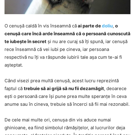
O cenușă caldă în vis înseamnă că
ai parte de
doliu
,
o
cenușă care încă arde înseamnă că o persoană cunoscută
te iubește în secret
și nu are curaj să îți spună, iar cenușă
rece înseamnă că vei iubi pe cineva, iar persoana
respectivă nu îți va răspunde iubirii tale așa cum te-ai fi
așteptat.
Când visezi prea multă cenușă, acest lucru reprezintă
faptul că
trebuie să ai grijă să nu fii dezamăgit
, deoarece
ești o persoană care își pune prea multe speranțe în ceva
anume sau în cineva, trebuie să încerci să fii mai rezonabil.
De cele mai multe ori, cenușa din vis aduce numai
ghinioane, ea fiind simbolul rămășițelor, al lucrurilor deja