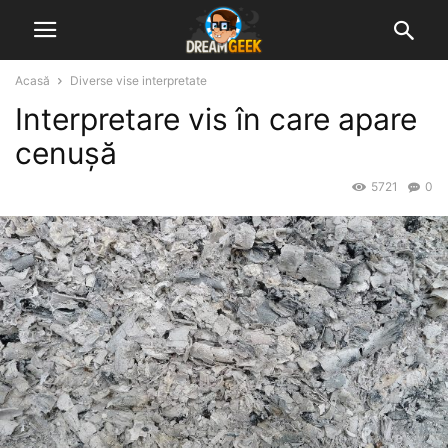
Acasă
Diverse vise interpretate
Interpretare vis în care apare
cenușă
5721
0