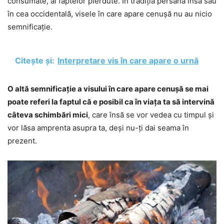
consumate, al faptelor pierdute. În tradiția persană însă sau
în cea occidentală, visele în care apare cenușă nu au nicio
semnificație.
Citește și:
Interpretare vis în care apare o urnă
O altă semnificație a visului în care apare cenușă se mai
poate referi la faptul că e posibil ca în viața ta să intervină
câteva schimbări mici
, care însă se vor vedea cu timpul și
vor lăsa amprenta asupra ta, deși nu-ți dai seama în
prezent.