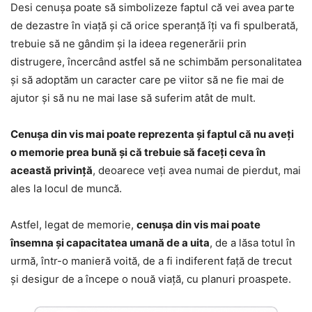
Desi cenușa poate să simbolizeze faptul că vei avea parte
de dezastre în viață și că orice speranță îți va fi spulberată,
trebuie să ne gândim și la ideea regenerării prin
distrugere, încercând astfel să ne schimbăm personalitatea
și să adoptăm un caracter care pe viitor să ne fie mai de
ajutor și să nu ne mai lase să suferim atât de mult.
Cenușa din vis mai poate reprezenta și faptul că nu aveți
o memorie prea bună și că trebuie să faceți ceva în
această privință
, deoarece veți avea numai de pierdut, mai
ales la locul de muncă.
Astfel, legat de memorie,
cenușa din vis mai poate
însemna și capacitatea umană de a uita
, de a lăsa totul în
urmă, într-o manieră voită, de a fi indiferent față de trecut
și desigur de a începe o nouă viață, cu planuri proaspete.