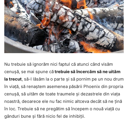
Nu trebuie să ignorăm nici faptul că atunci când visăm
cenușă, se mai spune că
trebuie să încercăm să ne uităm
la trecut
, să-l lăsăm la o parte și să pornim pe un nou drum
în viață, să renaștem asemenea păsării Phoenix din propria
cenușă, să uităm de toate traumele și dezastrele din viața
noastră, deoarece ele nu fac nimic altceva decât să ne țină
în loc. Trebuie să ne pregătim să începem o nouă viață cu
gânduri bune și fără nicio fel de inhibiții.