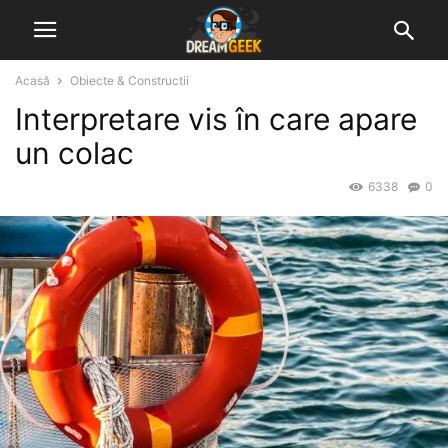
Acasă
Obiecte & Constructii
Interpretare vis în care apare
un colac
6338
0