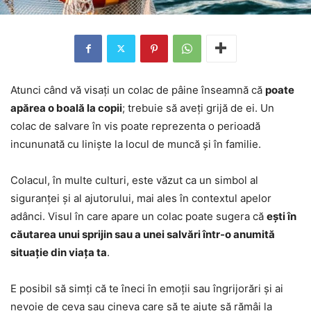
Atunci când vă visați un colac de pâine înseamnă că
poate
apărea o boală la copii
; trebuie să aveți grijă de ei. Un
colac de salvare în vis poate reprezenta o perioadă
incununată cu liniște la locul de muncă și în familie.
Colacul, în multe culturi, este văzut ca un simbol al
siguranței și al ajutorului, mai ales în contextul apelor
adânci. Visul în care apare un colac poate sugera că
ești în
căutarea unui sprijin sau a unei salvări într-o anumită
situație din viața ta
.
E posibil să simți că te îneci în emoții sau îngrijorări și ai
nevoie de ceva sau cineva care să te ajute să rămâi la