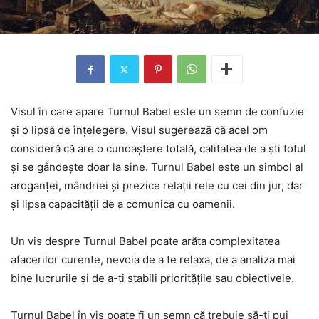
Visul în care apare Turnul Babel este un semn de confuzie
și o lipsă de înțelegere. Visul sugerează că acel om
consideră că are o cunoaștere totală, calitatea de a ști totul
și se gândește doar la sine. Turnul Babel este un simbol al
aroganței, mândriei și prezice relații rele cu cei din jur, dar
și lipsa capacității de a comunica cu oamenii.
Un vis despre Turnul Babel poate arăta complexitatea
afacerilor curente, nevoia de a te relaxa, de a analiza mai
bine lucrurile și de a-ți stabili prioritățile sau obiectivele.
Turnul Babel în vis poate fi un semn că trebuie să-ți pui