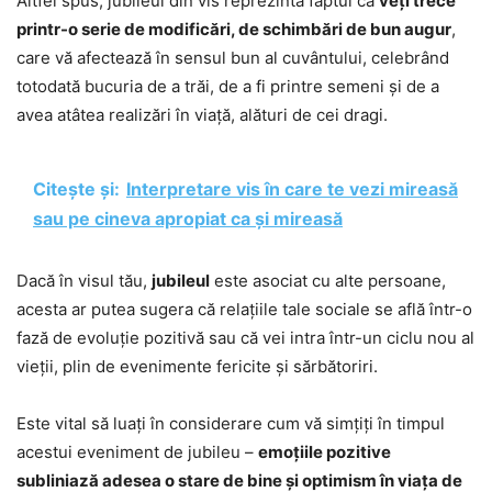
Altfel spus, jubileul din vis reprezintă faptul că
veți trece
printr-o serie de modificări, de schimbări de bun augur
,
care vă afectează în sensul bun al cuvântului, celebrând
totodată bucuria de a trăi, de a fi printre semeni și de a
avea atâtea realizări în viață, alături de cei dragi.
Citește și:
Interpretare vis în care te vezi mireasă
sau pe cineva apropiat ca și mireasă
Dacă în visul tău,
jubileul
este asociat cu alte persoane,
acesta ar putea sugera că relațiile tale sociale se află într-o
fază de evoluție pozitivă sau că vei intra într-un ciclu nou al
vieții, plin de evenimente fericite și sărbătoriri.
Este vital să luați în considerare cum vă simțiți în timpul
acestui eveniment de jubileu –
emoțiile pozitive
subliniază adesea o stare de bine și optimism în viața de