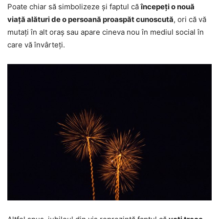
Poate chiar să simbolizeze și faptul că
începeți o nouă
viață alături de o persoană proaspăt cunoscută
, ori că vă
mutați în alt oraș sau apare cineva nou în mediul social în
care vă învârteți.