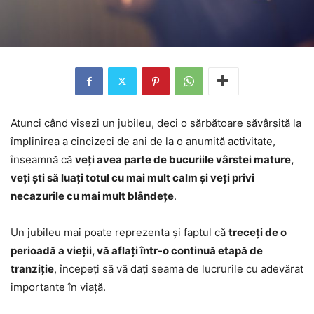
Atunci când visezi un jubileu, deci o sărbătoare săvârșită la
împlinirea a cincizeci de ani de la o anumită activitate,
înseamnă că
veți avea parte de bucuriile vârstei mature,
veți ști să luați totul cu mai mult calm și veți privi
necazurile cu mai mult blândețe
.
Un jubileu mai poate reprezenta și faptul că
treceți de o
perioadă a vieții, vă aflați într-o continuă etapă de
tranziție
, începeți să vă dați seama de lucrurile cu adevărat
importante în viață.