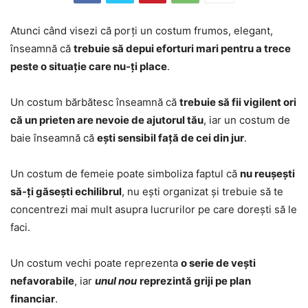
Atunci când visezi că porți un costum frumos, elegant,
înseamnă că
trebuie să depui eforturi mari pentru a trece
peste o situație care nu-ți place
.
Un costum bărbătesc înseamnă că
trebuie să fii vigilent ori
că un prieten are nevoie de ajutorul tău
, iar un costum de
baie înseamnă că
ești sensibil față de cei din jur
.
Un costum de femeie poate simboliza faptul că
nu reușești
să-ți găsești echilibrul
, nu ești organizat și trebuie să te
concentrezi mai mult asupra lucrurilor pe care dorești să le
faci.
Un costum vechi poate reprezenta
o serie de vești
nefavorabile
, iar
unul nou
reprezintă griji pe plan
financiar
.