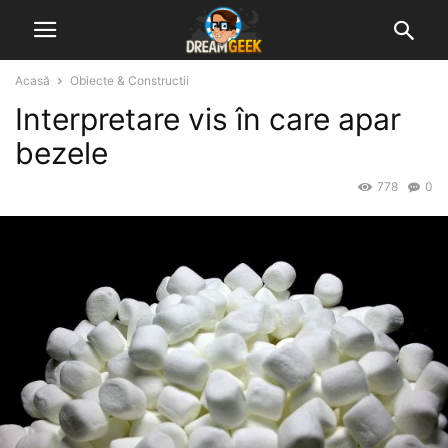
Acasă
Obiecte & Constructii
Interpretare vis în care apar
bezele
778
0