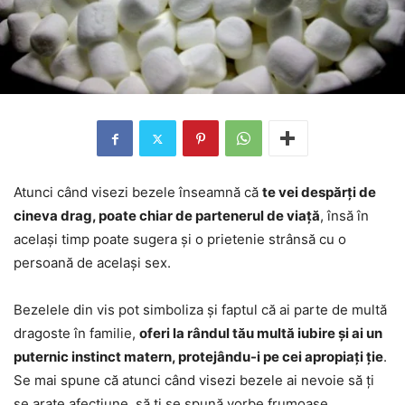
Atunci când visezi bezele înseamnă că
te vei despărți de
cineva drag, poate chiar de partenerul de viață
, însă în
același timp poate sugera și o prietenie strânsă cu o
persoană de același sex.
Bezelele din vis pot simboliza și faptul că ai parte de multă
dragoste în familie,
oferi la rândul tău multă iubire și ai un
puternic instinct matern, protejându-i pe cei apropiați ție
.
Se mai spune că atunci când visezi bezele ai nevoie să ți
se arate afecțiune, să ți se spună vorbe frumoase.