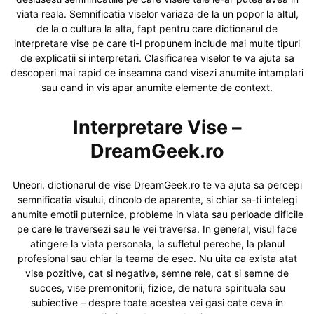
viata reala. Semnificatia viselor variaza de la un popor la altul,
de la o cultura la alta, fapt pentru care dictionarul de
interpretare vise pe care ti-l propunem include mai multe tipuri
de explicatii si interpretari. Clasificarea viselor te va ajuta sa
descoperi mai rapid ce inseamna cand visezi anumite intamplari
sau cand in vis apar anumite elemente de context.
Interpretare Vise –
DreamGeek.ro
Uneori, dictionarul de vise DreamGeek.ro te va ajuta sa percepi
semnificatia visului, dincolo de aparente, si chiar sa-ti intelegi
anumite emotii puternice, probleme in viata sau perioade dificile
pe care le traversezi sau le vei traversa. In general, visul face
atingere la viata personala, la sufletul pereche, la planul
profesional sau chiar la teama de esec. Nu uita ca exista atat
vise pozitive, cat si negative, semne rele, cat si semne de
succes, vise premonitorii, fizice, de natura spirituala sau
subiective – despre toate acestea vei gasi cate ceva in