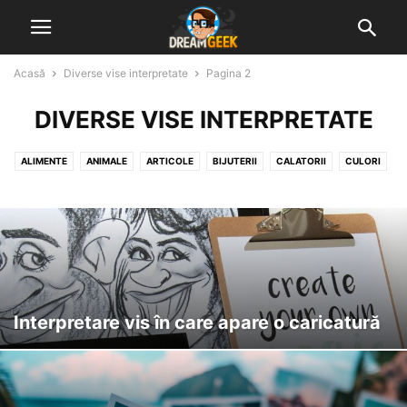
Acasă
Diverse vise interpretate
Pagina 2
DIVERSE VISE INTERPRETATE
ALIMENTE
ANIMALE
ARTICOLE
BIJUTERII
CALATORII
CULORI
DIVERSE VISE INTERPRETATE
GHICITUL IN CAFEA
GHICITUL IN PALMA
MUNCA & ACTIVITATI
NATURA
NUMERE, LITERE & SEMNE
OAMENI & STARI UMANE
OBIECTE & CONSTRUCTII
Interpretare vis în care apare o caricatură