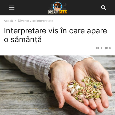
Acasă
Diverse vise interpretate
Interpretare vis în care apare
o sămânță
1
0