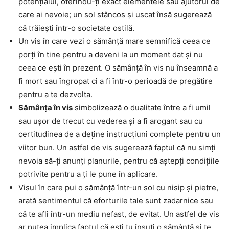
potențialul, oferindu-ți exact elementele sau ajutorul de
care ai nevoie; un sol stâncos și uscat însă sugerează
că trăiești într-o societate ostilă.
Un vis în care vezi o sămânță mare semnifică ceea ce
porți în tine pentru a deveni la un moment dat și nu
ceea ce ești în prezent. O sămânță în vis nu înseamnă a
fi mort sau îngropat ci a fi într-o perioadă de pregătire
pentru a te dezvolta.
Sămânța în vis
simbolizează o dualitate între a fi umil
sau ușor de trecut cu vederea și a fi arogant sau cu
certitudinea de a deține instrucțiuni complete pentru un
viitor bun. Un astfel de vis sugerează faptul că nu simți
nevoia să-ți anunți planurile, pentru că aștepți condițiile
potrivite pentru a ți le pune în aplicare.
Visul în care pui o sămânță într-un sol cu nisip și pietre,
arată sentimentul că eforturile tale sunt zadarnice sau
că te afli într-un mediu nefast, de evitat. Un astfel de vis
ar putea implica faptul că ești tu însuți o sămânță și te