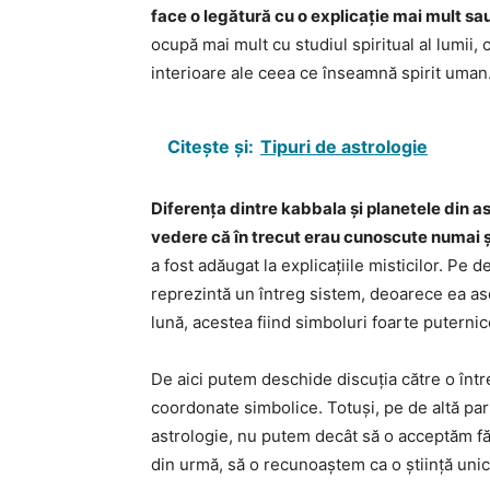
face o legătură cu o explicație mai mult sa
ocupă mai mult cu studiul spiritual al lumii,
interioare ale ceea ce înseamnă spirit uman
Citește și:
Tipuri de astrologie
Diferența dintre kabbala și planetele din a
vedere că în trecut erau cunoscute numai 
a fost adăugat la explicațiile misticilor. Pe 
reprezintă un întreg sistem, deoarece ea asoc
lună, acestea fiind simboluri foarte puternic
De aici putem deschide discuția către o înt
coordonate simbolice. Totuși, pe de altă par
astrologie, nu putem decât să o acceptăm făr
din urmă, să o recunoaștem ca o știință unică