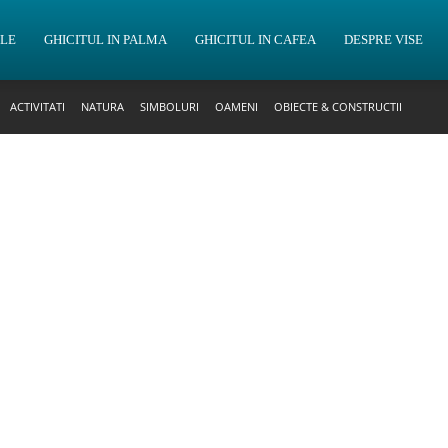
OLE
GHICITUL IN PALMA
GHICITUL IN CAFEA
DESPRE VISE
ACTIVITATI
NATURA
SIMBOLURI
OAMENI
OBIECTE & CONSTRUCTII