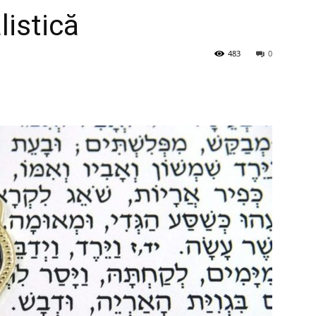
listică
483
0