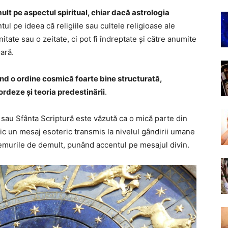
ult pe aspectul spiritual, chiar dacă astrologia
tul pe ideea că religiile sau cultele religioase ale
itate sau o zeitate, ci pot fi îndreptate și către anumite
ară.
ând o ordine cosmică foarte bine structurată,
ordeze și teoria predestinării
.
a sau Sfânta Scriptură este văzută ca o mică parte din
ic un mesaj esoteric transmis la nivelul gândirii umane
remurile de demult, punând accentul pe mesajul divin.