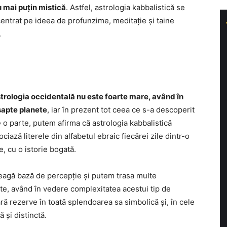
u mai puțin mistică
. Astfel, astrologia kabbalistică se
 centrat pe ideea de profunzime, meditație și taine
.
strologia occidentală nu este foarte mare, având în
șapte planete
, iar în prezent tot ceea ce s-a descoperit
de o parte, putem afirma că astrologia kabbalistică
iază literele din alfabetul ebraic fiecărei zile dintr-o
e, cu o istorie bogată.
reagă bază de percepție și putem trasa multe
te, având în vedere complexitatea acestui tip de
ă rezerve în toată splendoarea sa simbolică și, în cele
 și distinctă.