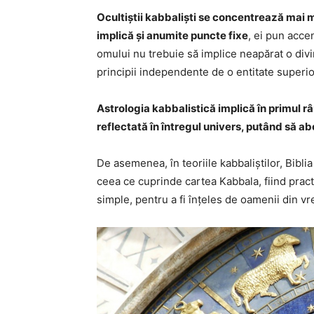
Ocultiștii kabbaliști se concentrează mai m
implică și anumite puncte fixe
, ei pun accen
omului nu trebuie să implice neapărat o divin
principii independente de o entitate superio
Astrologia kabbalistică implică în primul r
reflectată în întregul univers, putând să ab
De asemenea, în teoriile kabbaliștilor, Bibli
ceea ce cuprinde cartea Kabbala, fiind pract
simple, pentru a fi înțeles de oamenii din v