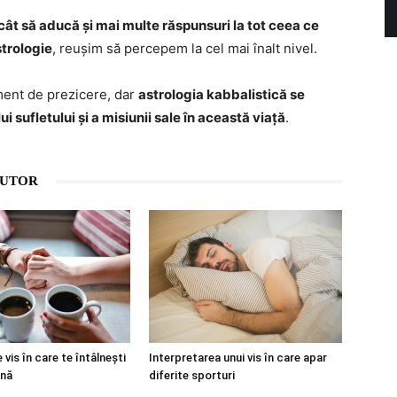
ât să aducă și mai multe răspunsuri la tot ceea ce
strologie
, reușim să percepem la cel mai înalt nivel.
ument de prezicere, dar
astrologia kabbalistică se
 sufletului și a misiunii sale în această viață
.
AUTOR
 vis în care te întâlnești
Interpretarea unui vis în care apar
ană
diferite sporturi