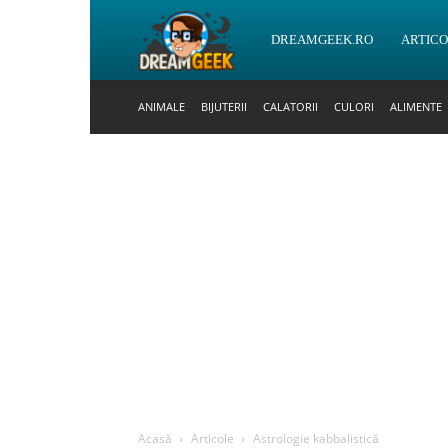
DreamGeek.ro
DREAMGEEK.RO
ARTIC
ANIMALE
BIJUTERII
CALATORII
CULORI
ALIMENTE
Acasă
Articole
Astrologie kabbalistică