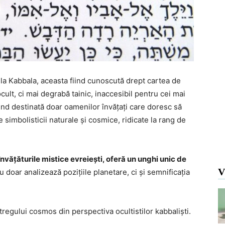
 la Kabbala, aceasta fiind cunoscută drept cartea de
ult, ci mai degrabă tainic, inaccesibil pentru cei mai
fiind destinată doar oamenilor învățați care doresc să
e simbolisticii naturale și cosmice, ridicate la rang de
nvățăturile mistice evreiești, oferă un unghi unic de
V
u doar analizează pozițiile planetare, ci și semnificația
tregului cosmos din perspectiva ocultistilor kabbaliști.