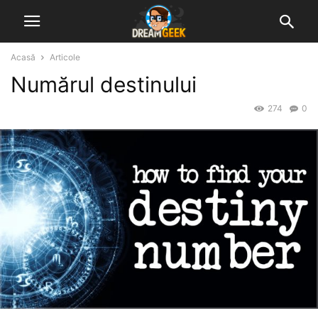
Acasă
Articole
Numărul destinului
274
0