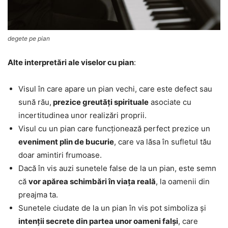
degete pe pian
Alte interpretări ale viselor cu pian
:
Visul în care apare un pian vechi, care este defect sau
sună rău,
prezice greutăți spirituale
asociate cu
incertitudinea unor realizări proprii.
Visul cu un pian care funcționează perfect prezice un
eveniment plin de bucurie
, care va lăsa în sufletul tău
doar amintiri frumoase.
Dacă în vis auzi sunetele false de la un pian, este semn
că
vor apărea schimbări în viața reală
, la oamenii din
preajma ta.
Sunetele ciudate de la un pian în vis pot simboliza și
intenții secrete din partea unor oameni falși
, care