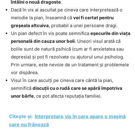
întâlni o nouă dragoste
.
Dacă în vis ai ascultat pe cineva care interpretează o
melodie la pian, înseamnă că
vei fi certat pentru
greșeala altcuiva
, probabil a unei persoane dragi.
Un pian defect în vis poate semnifica
eșecurile din viața
personală din cauza unor boli
. Uneori visul arată că
bolile sunt de natură psihică (cum ar fi anxietatea sau
depresia) și pot fi rezolvate cu ajutorul unui psiholog.
Prin urmare, este nevoie de un tratament și problemele
vor dispărea.
Visul în care asculți pe cineva care cântă la pian,
semnifică
discuții cu o rudă care se apără împotriva
unor bârfe
, ce pot afecta reputația familiei.
Citește și:
Interpretare vis în care apare o mașină
care nu frânează