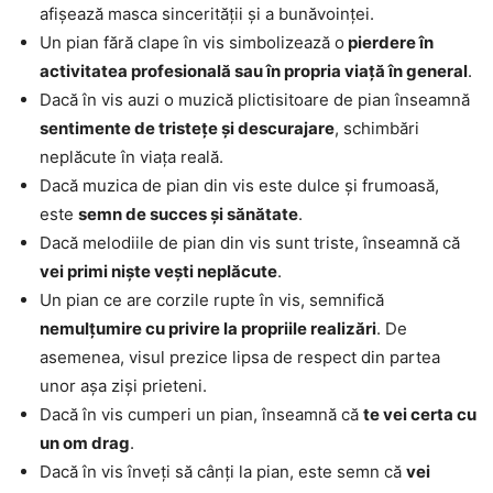
afișează masca sincerității și a bunăvoinței.
Un pian fără clape în vis simbolizează o
pierdere în
activitatea profesională sau în propria viață în general
.
Dacă în vis auzi o muzică plictisitoare de pian înseamnă
sentimente de tristețe și descurajare
, schimbări
neplăcute în viața reală.
Dacă muzica de pian din vis este dulce și frumoasă,
este
semn de succes și sănătate
.
Dacă melodiile de pian din vis sunt triste, înseamnă că
vei primi niște vești neplăcute
.
Un pian ce are corzile rupte în vis, semnifică
nemulțumire cu privire la propriile realizări
. De
asemenea, visul prezice lipsa de respect din partea
unor așa ziși prieteni.
Dacă în vis cumperi un pian, înseamnă că
te vei certa cu
un om drag
.
Dacă în vis înveți să cânți la pian, este semn că
vei