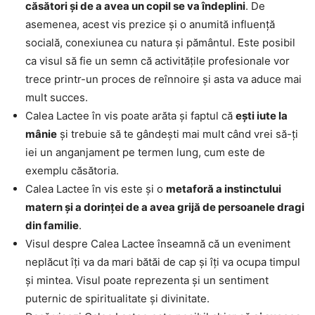
căsători și de a avea un copil se va îndeplini
. De
asemenea, acest vis prezice și o anumită influență
socială, conexiunea cu natura și pământul. Este posibil
ca visul să fie un semn că activitățile profesionale vor
trece printr-un proces de reînnoire și asta va aduce mai
mult succes.
Calea Lactee în vis poate arăta și faptul că
ești iute la
mânie
și trebuie să te gândești mai mult când vrei să-ți
iei un anganjament pe termen lung, cum este de
exemplu căsătoria.
Calea Lactee în vis este și o
metaforă a instinctului
matern și a dorinței de a avea grijă de persoanele dragi
din familie
.
Visul despre Calea Lactee înseamnă că un eveniment
neplăcut îți va da mari bătăi de cap și îți va ocupa timpul
și mintea. Visul poate reprezenta și un sentiment
puternic de spiritualitate și divinitate.