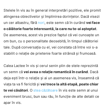
Stelele în vis au în general interpretări pozitive, ele promit
atingerea obiectivelor și împlinirea dorințelor. Dacă visezi
un cer albastru, fără
nori
, este semn că în curând
vei face
o călătorie foarte interesantă, la care nu te-ai așteptat
.
De asemenea, acest vis prezice faptul că vei cunoaște un
om bun, cu o personalitate deosebită, în timpul călătoriei
tale. După conversația cu el, vei constata că între voi s-a
stabilit o relație de prietenie foarte strânsă și frumoasă.
Calea Lactee în vis și cerul senin plin de stele reprezintă
un semn că
vei avea o relație romantică în curând
. Dacă
deja ești într-o relație și ai un asemenea vis, înseamnă că
viața ta va fi fericită și
vei trece la altă etapă, poate chiar
te vei căsători
. O
stea căzătoare
în vis este semn al unui
eveniment brusc, bun sau rău, în funcție de alte detalii ce
apar în vis.