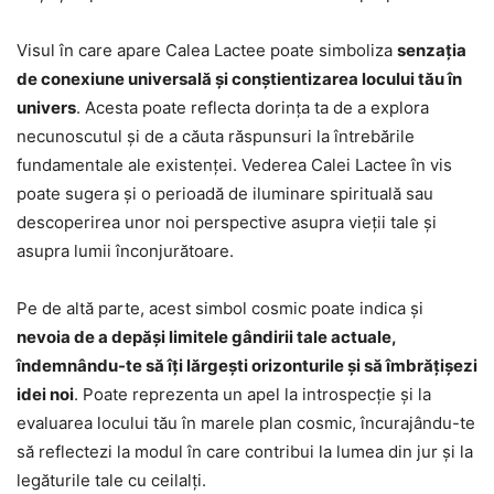
Visul în care apare Calea Lactee poate simboliza
senzația
de conexiune universală și conștientizarea locului tău în
univers
. Acesta poate reflecta dorința ta de a explora
necunoscutul și de a căuta răspunsuri la întrebările
fundamentale ale existenței. Vederea Calei Lactee în vis
poate sugera și o perioadă de iluminare spirituală sau
descoperirea unor noi perspective asupra vieții tale și
asupra lumii înconjurătoare.
Pe de altă parte, acest simbol cosmic poate indica și
nevoia de a depăși limitele gândirii tale actuale,
îndemnându-te să îți lărgești orizonturile și să îmbrățișezi
idei noi
. Poate reprezenta un apel la introspecție și la
evaluarea locului tău în marele plan cosmic, încurajându-te
să reflectezi la modul în care contribui la lumea din jur și la
legăturile tale cu ceilalți.