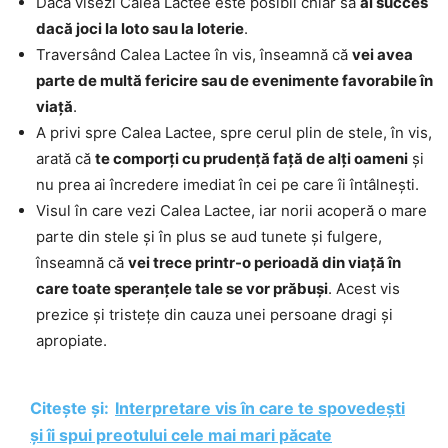
Dacă visezi Calea Lactee este posibil chiar să
ai succes
dacă joci la loto sau la loterie
.
Traversând Calea Lactee în vis, înseamnă că
vei avea
parte de multă fericire sau de evenimente favorabile în
viață
.
A privi spre Calea Lactee, spre cerul plin de stele, în vis,
arată că
te comporți cu prudență față de alți oameni
și
nu prea ai încredere imediat în cei pe care îi întâlnești.
Visul în care vezi Calea Lactee, iar norii acoperă o mare
parte din stele și în plus se aud tunete și fulgere,
înseamnă că
vei trece printr-o perioadă din viață în
care toate speranțele tale se vor prăbuși
. Acest vis
prezice și tristețe din cauza unei persoane dragi și
apropiate.
Citește și:
Interpretare vis în care te spovedești
și îi spui preotului cele mai mari păcate